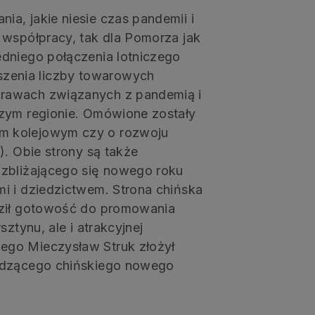
a, jakie niesie czas pandemii i
 współpracy, tak dla Pomorza jak
edniego połączenia lotniczego
szenia liczby towarowych
prawach związanych z pandemią i
szym regionie. Omówione zostały
em kolejowym czy o rozwoju
). Obie strony są także
 zbliżającego się nowego roku
i i dziedzictwem. Strona chińska
raził gotowość do promowania
ztynu, ale i atrakcyjnej
ego Mieczysław Struk złożył
hodzącego chińskiego nowego