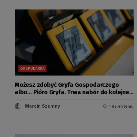
GOSPODARKA
Możesz zdobyć Gryfa Gospodarczego
albo… Pióro Gryfa. Trwa nabór do kolejnej
edycji konkursu
Marcin Szumny
1 dzień temu