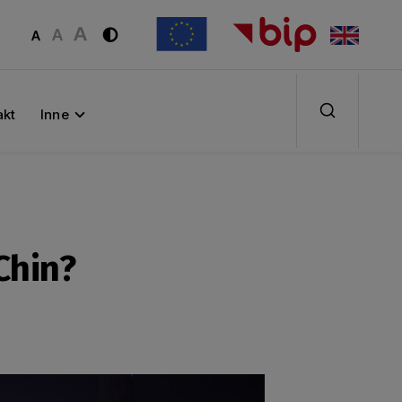
akt
Inne
Chin?