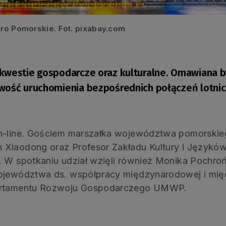
uro Pomorskie. Fot. pixabay.com
 kwestie gospodarcze oraz kulturalne. Omawiana b
iwość uruchomienia bezpośrednich połączeń lotn
n-line. Gościem marszałka województwa pomorskieg
 Xiaodong oraz Profesor Zakładu Kultury i Języków
n. W spotkaniu udział wzięli również Monika Pochr
Województwa ds. współpracy międzynarodowej i mię
partamentu Rozwoju Gospodarczego UMWP.