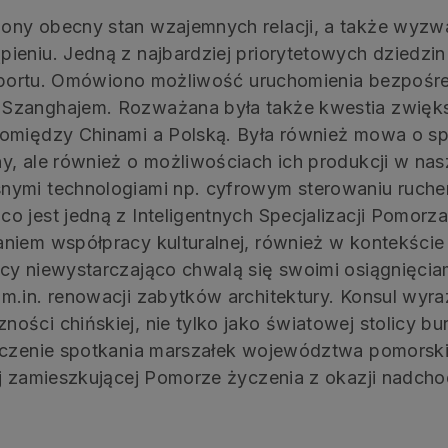
ny obecny stan wzajemnych relacji, a także wyzwani
ieniu. Jedną z najbardziej priorytetowych dziedzin
ansportu. Omówiono możliwość uruchomienia bezpośr
 Szanghajem. Rozważana była także kwestia zwięk
pomiędzy Chinami a Polską. Była również mowa o s
y, ale również o możliwościach ich produkcji w na
nymi technologiami np. cyfrowym sterowaniu ruch
 jest jedną z Inteligentnych Specjalizacji Pomorza
niem współpracy kulturalnej, również w kontekście
cy niewystarczająco chwalą się swoimi osiągnięciam
m.in. renowacji zabytków architektury. Konsul wy
ści chińskiej, nie tylko jako światowej stolicy burs
ończenie spotkania marszałek województwa pomorski
iej zamieszkującej Pomorze życzenia z okazji nadc