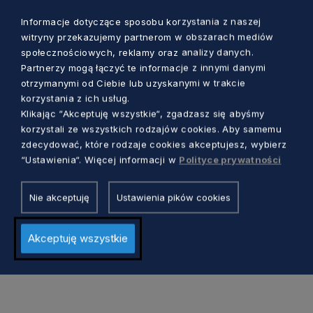
informacja. Najlepiej, gdyby wszystkie
Informacje dotyczące sposobu korzystania z naszej
dzieci i młodzież uczestniczące w
witryny przekazujemy partnerom w obszarach mediów
zajęciach w szkole – tłumaczy
społecznościowych, reklamy oraz analizy danych.
Jędrzejczyk.
Partnerzy mogą łączyć te informacje z innymi danymi
otrzymanymi od Ciebie lub uzyskanymi w trakcie
korzystania z ich usług.
W tej chwili ponad połowa mieszkańców
Klikając “Akceptuję wszystkie“, zgadzasz się abyśmy
naszego regionu jest zaszczepiona. Gdyby
korzystali ze wszystkich rodzajów cookies. Aby samemu
zdecydować, które rodzaje cookies akceptujesz, wybierz
zaszczepiło się jeszcze 30 procent,
“Ustawienia“. Więcej informacji w
Polityce prywatności
województwo pomorskie osiągnęłoby
odporność populacyjną. W takim przypadku
Nie akceptuję
Ustawienia pików cookies
liczba nowych zakażonych mogłaby się
zmniejszyć.
Akceptuję wszystkie