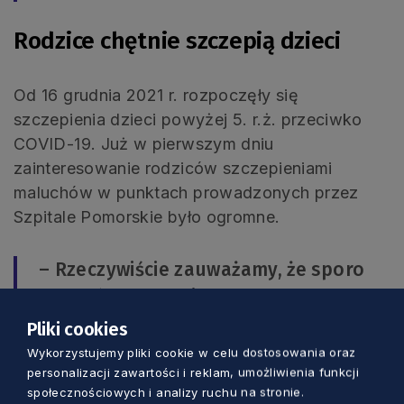
Rodzice chętnie szczepią dzieci
Od 16 grudnia 2021 r. rozpoczęły się
szczepienia dzieci powyżej 5. r.ż. przeciwko
COVID-19. Już w pierwszym dniu
zainteresowanie rodziców szczepieniami
maluchów w punktach prowadzonych przez
Szpitale Pomorskie było ogromne.
– Rzeczywiście zauważamy, że sporo
rodziców decyduje się na szczepienie
dzieci, przede wszystkim z obawy o
Pliki cookies
ciężkie powikłania wynikające z
Wykorzystujemy pliki cookie w celu dostosowania oraz
personalizacji zawartości i reklam, umożliwienia funkcji
zakażenia. To bardzo zadowalająca
społecznościowych i analizy ruchu na stronie.