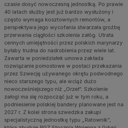
czasie dosyć nowoczesną jednostką. Po prawie
40 latach służby jest już bardzo wysłużony i
często wymaga kosztownych remontów, a
perspektywa jego wycofania stwarzała groźbę
przerwania ciągłości szkolenia załóg. Utrata
cennych umiejętności przez polskich marynarzy
byłaby trudna do nadrobienia przez wiele lat.
Zawarta w poniedziałek umowa zakłada
rozwiązanie pomostowe w postaci przekazania
przez Szwecję używanego okrętu podwodnego
nieco starszego typu, ale wciąż dużo
nowocześniejszego niż „Orzeł”. Szkolenie
załogi ma się rozpocząć już w tym roku, a
podniesienie polskiej bandery planowane jest na
2027 r. Z kolei strona szwedzka zakupi
specjalistyczną jednostkę typu „Ratownik”,
którą zbuduje PGZ Stocznia Wojenna z Gdyni.