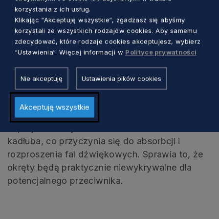
nie pobiera od tlenu do pracy. Umożliwia to
korzystania z ich usług.
Klikając “Akceptuję wszystkie“, zgadzasz się abyśmy
okrętowi przebywanie pod wodą przez długi
korzystali ze wszystkich rodzajów cookies. Aby samemu
czas bez konieczności ładowania
zdecydować, które rodzaje cookies akceptujesz, wybierz
akumulatorów przy użyciu silników Diesla.
“Ustawienia“. Więcej informacji w
Polityce prywatności
Dodatkową zaleta silnika Stirlinga jest niemal
bezgłośna praca, co jest jednym z czynników
Nie akceptuję
Ustawienia pików cookies
małej emisji dźwięków przez jednostkę. Niska
sygnatura akustyczna to również zasługa
Akceptuję wszystkie
powłoki anechoicznej oraz specjalnie
zaprojektowanych kształtów elementów
kadłuba, co przyczynia się do absorbcji i
rozproszenia fal dźwiękowych. Sprawia to, że
okręty będą praktycznie niewykrywalne dla
potencjalnego przeciwnika.