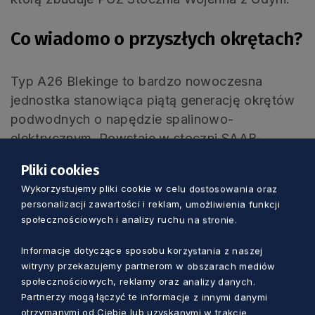
Co wiadomo o przyszłych okrętach?
Typ A26 Blekinge to bardzo nowoczesna
jednostka stanowiąca piątą generację okrętów
podwodnych o napędzie spalinowo-
elektrycznym. Powstaje w stoczni SAAB-
Kockums, która ma kilkadziesiąt lat
Pliki cookies
doświadczenia w budowie tego typu jednostek.
Wykorzystujemy pliki cookie w celu dostosowania oraz
Szwedzką specjalnością jest napęd niezależny
personalizacji zawartości i reklam, umożliwienia funkcji
od powietrza, a także konstrukcja
społecznościowych i analizy ruchu na stronie.
umożliwiająca bezpieczną żeglugę w wodach
płytkiego Bałtyku oraz osiadanie na dnie.
Informacje dotyczące sposobu korzystania z naszej
witryny przekazujemy partnerom w obszarach mediów
Siłownia, oprócz silników diesla i elektrycznych
społecznościowych, reklamy oraz analizy danych.
opierać się będzie na silniku Stirlinga, w którym
Partnerzy mogą łączyć te informacje z innymi danymi
nie dochodzi do wewnętrznego spalania, zatem
otrzymanymi od Ciebie lub uzyskanymi w trakcie