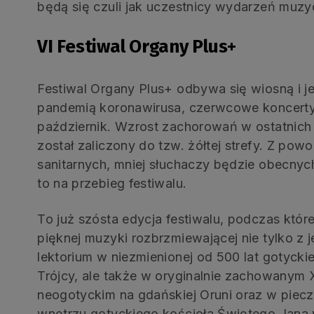
będą się czuli jak uczestnicy wydarzeń muz
VI Festiwal Organy Plus+
Festiwal Organy Plus+ odbywa się wiosną i j
pandemią koronawirusa, czerwcowe koncerty 
październik. Wzrost zachorowań w ostatnic
został zaliczony do tzw. żółtej strefy. Z po
sanitarnych, mniej słuchaczy będzie obecnych
to na przebieg festiwalu.
To już szósta edycja festiwalu, podczas któ
pięknej muzyki rozbrzmiewającej nie tylko 
lektorium w niezmienionej od 500 lat gotycki
Trójcy, ale także w oryginalnie zachowanym
neogotyckim na gdańskiej Oruni oraz w piec
wnętrzu gotyckiego kościoła Świętego Jana 