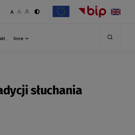
akt
Inne
dycji słuchania