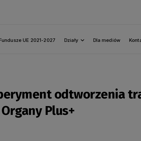
Fundusze UE 2021-2027
Działy
Dla mediów
Kont
peryment odtworzenia tra
 Organy Plus+