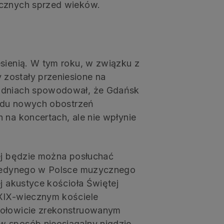
ycznych sprzed wieków.
esienią. W tym roku, w związku z
zostały przeniesione na
h dniach spowodował, że Gdańsk
wodu nowych obostrzeń
 na koncertach, ale nie wpłynie
rej będzie można posłuchać
z jedynego w Polsce muzycznego
ej akustyce kościoła Świętej
 XIX-wiecznym kościele
zołowicie zrekonstruowanym
w sposób nieosiągalny nigdzie