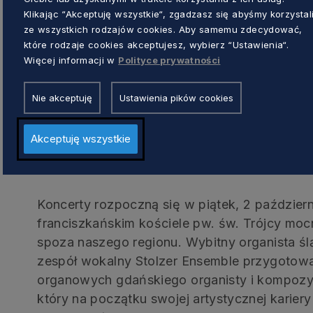
nazwy są wydarzeniami, do których przyzwyc
Klikając “Akceptuję wszystkie“, zgadzasz się abyśmy korzystal
rzeczywistości są artystycznym eksperyment
ze wszystkich rodzajów cookies. Aby samemu zdecydować,
które rodzaje cookies akceptujesz, wybierz “Ustawienia“.
samej muzyki w kształcie jak najbardziej zbl
Więcej informacji w
Polityce prywatności
również próbą odtworzenia tradycji słuchania 
miejsce w dawnym Gdańsku. W trakcie jesie
Nie akceptuję
Ustawienia pików cookies
będzie rozbrzmiewać w szerokim kontekście h
instrumentalistów, wokalistów, zespołów woka
Akceptuję wszystkie
Cztery premierowe wydarzenia
Koncerty rozpoczną się w piątek, 2 październ
franciszkańskim kościele pw. św. Trójcy mocn
spoza naszego regionu. Wybitny organista ślą
zespół wokalny Stolzer Ensemble przygotowal
organowych gdańskiego organisty i kompozy
który na początku swojej artystycznej kariery