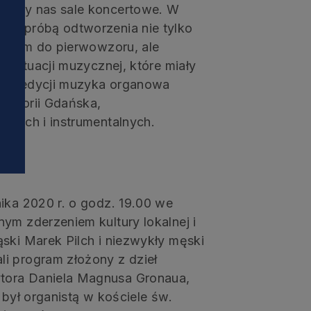
zaiły nas sale koncertowe. W
i
em, próbą odtworzenia nie tylko
iżonym do pierwowzoru, ale
i sytuacji muzycznej, które miały
nnej edycji muzyka organowa
istorii Gdańska,
lnych i instrumentalnych.
ika 2020 r. o godz. 19.00 we
ym zderzeniem kultury lokalnej i
ski Marek Pilch i niezwykły męski
i program złożony z dzieł
tora Daniela Magnusa Gronaua,
 był organistą w kościele św.