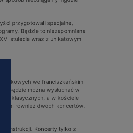
tyści przygotowali specjalne,
ogramy. Będzie to niezapomniana
 XVI stulecia wraz z unikatowym
 barokowych we franciszkańskim
wszy będzie można wysłuchać w
ach klasycznych, a w kościele
 Oruni również dwóch koncertów,
ekonstrukcji. Koncerty tylko z