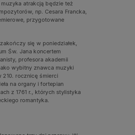
o muzyka atrakcją będzie też
mpozytorów, np. Cesara Francka,
remierowe, przygotowane
zakończy się w poniedziałek,
trum Św. Jana koncertem
nisty, profesora akademii
 Jako wybitny znawca muzyki
210. rocznicę śmierci
ła na organy i fortepian
 z 1761 r., których stylistyka
ieckiego romantyka.