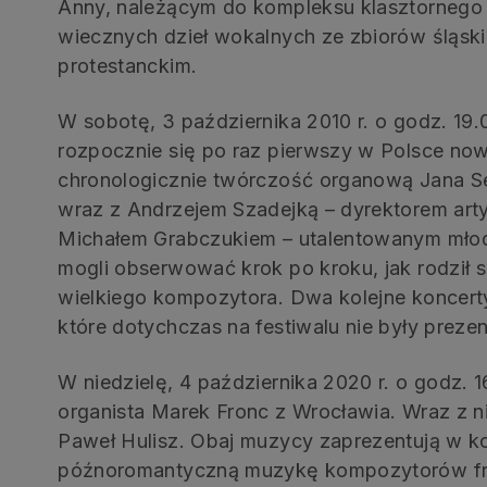
Anny, należącym do kompleksu klasztornego ś
wiecznych dzieł wokalnych ze zbiorów śląski
protestanckim.
W sobotę, 3 października 2010 r. o godz. 19.
rozpocznie się po raz pierwszy w Polsce no
chronologicznie twórczość organową Jana S
wraz z Andrzejem Szadejką – dyrektorem art
Michałem Grabczukiem – utalentowanym mło
mogli obserwować krok po kroku, jak rodził s
wielkiego kompozytora. Dwa kolejne koncert
które dotychczas na festiwalu nie były preze
W niedzielę, 4 października 2020 r. o godz. 
organista Marek Fronc z Wrocławia. Wraz z n
Paweł Hulisz. Obaj muzycy zaprezentują w ko
późnoromantyczną muzykę kompozytorów fra