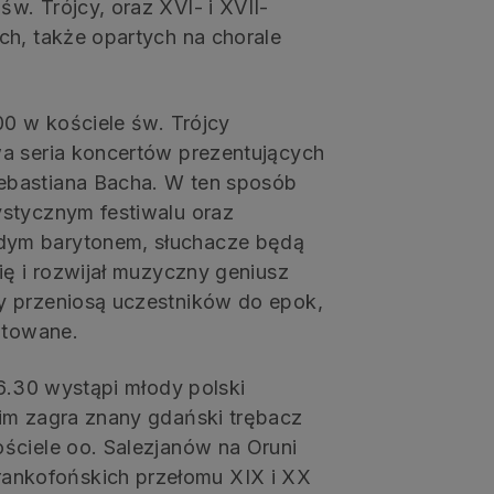
w. Trójcy, oraz XVI- i XVII-
ch, także opartych na chorale
00 w kościele św. Trójcy
wa seria koncertów prezentujących
ebastiana Bacha. W ten sposób
ystycznym festiwalu oraz
dym barytonem, słuchacze będą
ię i rozwijał muzyczny geniusz
y przeniosą uczestników do epok,
ntowane.
16.30 wystąpi młody polski
im zagra znany gdański trębacz
ściele oo. Salezjanów na Oruni
nkofońskich przełomu XIX i XX