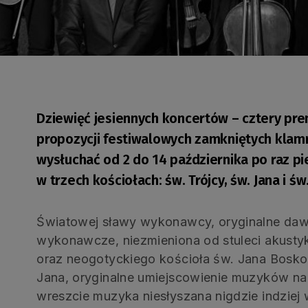
Dziewięć jesiennych koncertów – cztery pre
propozycji festiwalowych zamkniętych klam
wysłuchać od 2 do 14 października po raz p
w trzech kościołach: św. Trójcy, św. Jana i św
Światowej sławy wykonawcy, oryginalne dawn
wykonawcze, niezmieniona od stuleci akustyk
oraz neogotyckiego kościoła św. Jana Bosko
Jana, oryginalne umiejscowienie muzyków na
wreszcie muzyka niesłyszana nigdzie indziej 