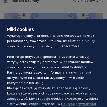
Marcin Szumny
7 miesięcy temu
Pliki cookies
Wykorzystujemy pliki cookie w celu dostosowania oraz
personalizacji zawartości i reklam, umożliwienia funkcji
społecznościowych i analizy ruchu na stronie.
Informacje dotyczące sposobu korzystania z naszej
witryny przekazujemy partnerom w obszarach mediów
społecznościowych, reklamy oraz analizy danych.
Partnerzy mogą łączyć te informacje z innymi danymi
BEZ KATEGORII
otrzymanymi od Ciebie lub uzyskanymi w trakcie
korzystania z ich usług.
Życzenia świąteczne – Wielkanoc 2025
Klikając “Akceptuję wszystkie“, zgadzasz się abyśmy
korzystali ze wszystkich rodzajów cookies. Aby samemu
Redakcja
1 rok temu
zdecydować, które rodzaje cookies akceptujesz, wybierz
“Ustawienia“. Więcej informacji w
Polityce prywatności