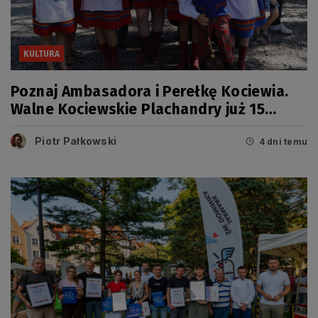
KULTURA
Poznaj Ambasadora i Perełkę Kociewia.
Walne Kociewskie Plachandry już 15
sierpnia
Piotr Pałkowski
4 dni temu