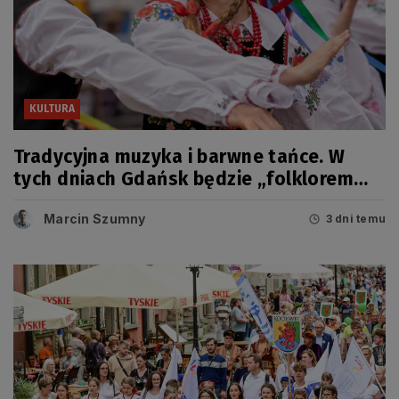
KULTURA
Tradycyjna muzyka i barwne tańce. W
tych dniach Gdańsk będzie „folklorem
malowany”
Marcin Szumny
3 dni temu