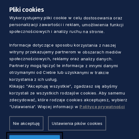
„Pieskie życie na fotografii”
Pliki cookies
grudnia, sobota, godz. 13.00-14.00 – Wykład
Wykorzystujemy pliki cookie w celu dostosowania oraz
dotyczący książki Marty Bogdańskiej
personalizacji zawartości i reklam, umożliwienia funkcji
„Shifters/Zmiennokształtne”
społecznościowych i analizy ruchu na stronie.
15 grudnia, niedziela, godz. 13.00-13.30 –
Informacje dotyczące sposobu korzystania z naszej
Oprowadzanie w języku angielskim
witryny przekazujemy partnerom w obszarach mediów
społecznościowych, reklamy oraz analizy danych.
18 grudnia, środa, godz. 18.00-19.30 – Wykład
Partnerzy mogą łączyć te informacje z innymi danymi
„Obecność zwierząt w fotografii, od Daguerra
otrzymanymi od Ciebie lub uzyskanymi w trakcie
do wczorajszego posta”
korzystania z ich usług.
Klikając “Akceptuję wszystkie“, zgadzasz się abyśmy
korzystali ze wszystkich rodzajów cookies. Aby samemu
Ponadto, planowana jest organizacja zbiórki
zdecydować, które rodzaje cookies akceptujesz, wybierz
darów dla schroniska, instalacja foto-pułapki w
“Ustawienia“. Więcej informacji w
Polityce prywatności
bezpieczny sposób dokumentującej okoliczną
zwierzynę oraz rozmieszczenie karmników dla
Nie akceptuję
Ustawienia pików cookies
ptaków na terenie muzeum.