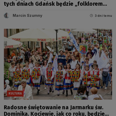
tych dniach Gdańsk będzie „folklorem
malowany”
Marcin Szumny
3 dni temu
KULTURA
Radosne świętowanie na Jarmarku św.
Dominika. Kociewie, jak co roku, będzie