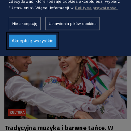
zdecydować, które rodzaje cookies akceptujesz, wybierz
Trzy dni kina, rozmów i spotkań nad
“Ustawienia“. Więcej informacji w
Polityce prywatności
morzem. Wyjątkowy festiwal w Jastarni
Nie akceptuję
Ustawienia pików cookies
Marcin Szumny
2 dni temu
Akceptuję wszystkie
KULTURA
Tradycyjna muzyka i barwne tańce. W