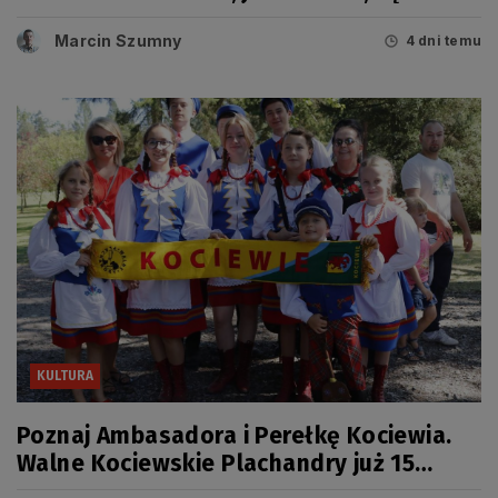
miało swój dzień
Marcin Szumny
4 dni temu
KULTURA
Poznaj Ambasadora i Perełkę Kociewia.
Walne Kociewskie Plachandry już 15
sierpnia