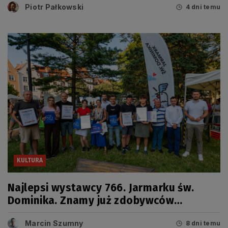
Piotr Pałkowski
4 dni temu
KULTURA
Najlepsi wystawcy 766. Jarmarku św.
Dominika. Znamy już zdobywców
tegorocznych Grand Prix
Marcin Szumny
8 dni temu