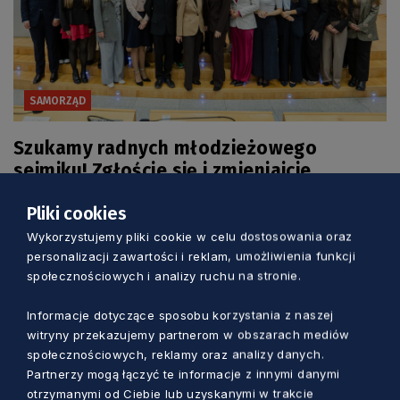
SAMORZĄD
Szukamy radnych młodzieżowego
sejmiku! Zgłoście się i zmieniajcie
Pomorskie
Pliki cookies
Anna Skrzynecka
3 dni temu
Wykorzystujemy pliki cookie w celu dostosowania oraz
personalizacji zawartości i reklam, umożliwienia funkcji
społecznościowych i analizy ruchu na stronie.
Informacje dotyczące sposobu korzystania z naszej
witryny przekazujemy partnerom w obszarach mediów
społecznościowych, reklamy oraz analizy danych.
Partnerzy mogą łączyć te informacje z innymi danymi
otrzymanymi od Ciebie lub uzyskanymi w trakcie