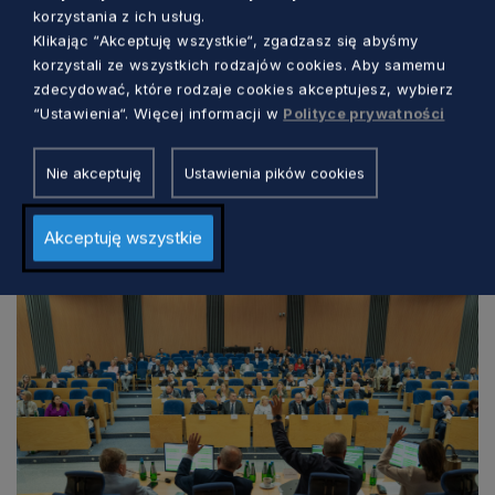
korzystania z ich usług.
Klikając “Akceptuję wszystkie“, zgadzasz się abyśmy
korzystali ze wszystkich rodzajów cookies. Aby samemu
zdecydować, które rodzaje cookies akceptujesz, wybierz
SAMORZĄD
“Ustawienia“. Więcej informacji w
Polityce prywatności
Czy będzie nowe święto państwowe?
Nie akceptuję
Ustawienia pików cookies
Pomorski sejmik apeluje do Sejmu,
Senatu i Prezydenta RP
Marcin Szumny
10 dni temu
Akceptuję wszystkie