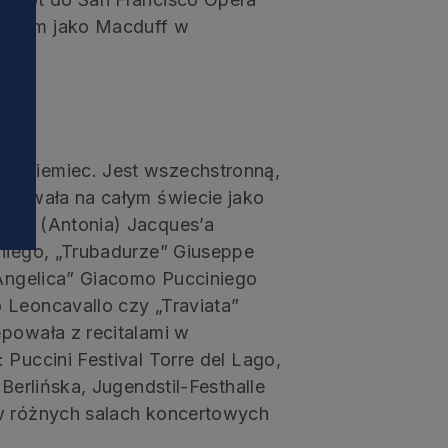
i
chium jako Macduff w
z Niemiec. Jest wszechstronną,
tępowała na całym świecie jako
ann” (Antonia) Jacques’a
gniego, „Trubadurze” Giuseppe
 Angelica” Giacomo Pucciniego
 Leoncavallo czy „Traviata”
ępowała z recitalami w
 Puccini Festival Torre del Lago,
Berlińska, Jugendstil-Festhalle
 w różnych salach koncertowych