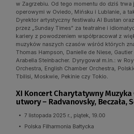
w Zagrzebiu. Od tego momentu do dziś trwa j
operowymi w Oviedo, Mińsku i Lublanie, a tak
Dyrektor artystyczny festiwalu Al Bustan or
przez „Sunday Times” za teatralne i idiomat
kariery z powodzeniem współpracował z więk
muzyków naszych czasów wśród których znaleźl
Thomas Hampson, Danielle de Niese, Gautie
Arabella Steinbacher. Dyrygował m.in.: w Roy
Orchestra, English Chamber Orchestra, Polskie
Tbilisi, Moskwie, Pekinie czy Tokio.
XI Koncert Charytatywny Muzyka 
utwory – Radvanovsky, Beczała, S
7 listopada 2025 r., piątek, 19.00
Polska Filharmonia Bałtycka