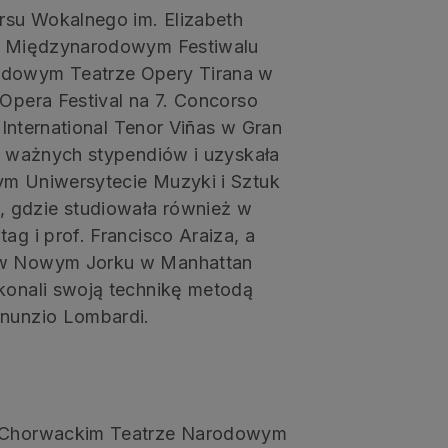
rsu Wokalnego im. Elizabeth
III Międzynarodowym Festiwalu
dowym Teatrze Opery Tirana w
 Opera Festival na 7. Concorso
o International Tenor Viñas w Gran
lu ważnych stypendiów i uzyskała
ym Uniwersytecie Muzyki i Sztuk
 gdzie studiowała również w
ag i prof. Francisco Araiza, a
e w Nowym Jorku w Manhattan
skonali swoją technikę metodą
nnunzio Lombardi.
 w Chorwackim Teatrze Narodowym