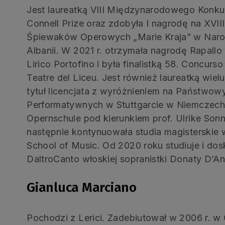
Jest laureatką VIII Międzynarodowego Konku
Connell Prize oraz zdobyła I nagrodę na XV
Śpiewaków Operowych „Marie Kraja” w Naro
Albanii. W 2021 r. otrzymała nagrodę Rapallo
Lirico Portofino i była finalistką 58. Concurs
Teatre del Liceu. Jest również laureatką wie
tytuł licencjata z wyróżnieniem na Państwow
Performatywnych w Stuttgarcie w Niemczech,
Opernschule pod kierunkiem prof. Ulrike Sonnt
następnie kontynuowała studia magisterski
School of Music. Od 2020 roku studiuje i do
DaltroCanto włoskiej sopranistki Donaty D’A
Gianluca Marciano
Pochodzi z Lerici. Zadebiutował w 2006 r.