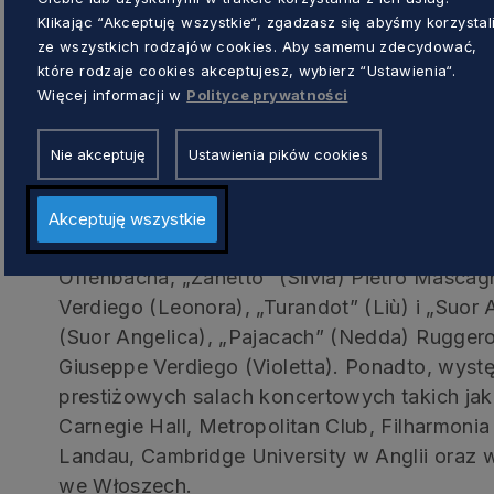
Klikając “Akceptuję wszystkie“, zgadzasz się abyśmy korzystal
jako Don José w operze „Carmen” i do Mona
ze wszystkich rodzajów cookies. Aby samemu zdecydować,
„Makbecie” w reżyserii Martina Kušeja.
które rodzaje cookies akceptujesz, wybierz “Ustawienia“.
Więcej informacji w
Polityce prywatności
Carolina Lopéz Moreno
Nie akceptuję
Ustawienia pików cookies
Boliwijsko-albańska śpiewaczka pochodząca 
wielokrotnie nagradzaną artystką, która wys
Akceptuję wszystkie
czołowa sopranistka w: „Les contes d’Hoffm
Offenbacha, „Zanetto” (Silvia) Pietro Masca
Verdiego (Leonora), „Turandot” (Liù) i „Suor
(Suor Angelica), „Pajacach” (Nedda) Ruggero
Giuseppe Verdiego (Violetta). Ponadto, wyst
prestiżowych salach koncertowych takich jak:
Carnegie Hall, Metropolitan Club, Filharmonia 
Landau, Cambridge University w Anglii oraz
we Włoszech.