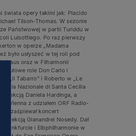
świata opery takimi jak: Placido
Michael Tilson-Thomas. W sezonie
ze Państwowej w partii Turiddu w
coli Luisottiego. Po raz pierwszy
inkerton w operze „Madama
eż było usłyszeć w tej roli pod
pielhaus oraz w Filharmonii
 tytułowe role Don Carlo i
 w „Il Tabarro” i Roberto w „Le
ademia Nazionale di Santa Cecilia
dyrekcją Daniela Hardinga, a
s in Vienna z udziałem ORF Radio-
aad zaśpiewał koncert
 dyrekcją Gianandrei Nosedy. Dał
Frankfurcie i Elbphilharmonie w
owrót do San Francisco Opera