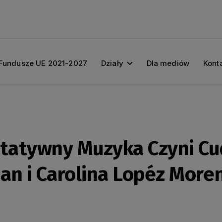
Fundusze UE 2021-2027
Działy
Dla mediów
Kont
ytatywny Muzyka Czyni Cu
an i Carolina Lopéz More