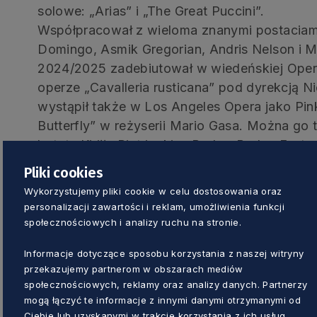
solowe: „Arias” i „The Great Puccini”.
Współpracował z wieloma znanymi postaciami 
Domingo, Asmik Gregorian, Andris Nelson i 
2024/2025 zadebiutował w wiedeńskiej Oper
operze „Cavalleria rusticana” pod dyrekcją Ni
wystąpił także w Los Angeles Opera jako P
Butterfly” w reżyserii Mario Gasa. Można go t
batutą Kiriłła Pietrienki w Baden-Baden Fests
Berlińskiej. W Deutsche Oper Berlin zaśpiewał
Pliki cookies
Wertera, zaś w Ópera de Las Palmas Luigiego
Wykorzystujemy pliki cookie w celu dostosowania oraz
Villi”. Ponadto, zadebiutował z udziałem Acc
personalizacji zawartości i reklam, umożliwienia funkcji
w wersjach koncertowych opery „Tosca” pod 
społecznościowych i analizy ruchu na stronie.
także z legendarną serią koncertów Christma
Informacje dotyczące sposobu korzystania z naszej witryny
Symphonieorchester Wien. W austriackim Gst
przekazujemy partnerom w obszarach mediów
noworoczny, a także „Requiem” Verdiego pod
społecznościowych, reklamy oraz analizy danych. Partnerzy
także koncerty solowe w Monachium, Pradze, 
mogą łączyć te informacje z innymi danymi otrzymanymi od
Hamburgu. Inne istotne wydarzenia to jego p
Ciebie lub uzyskanymi w trakcie korzystania z ich usług.