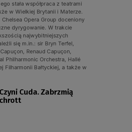
ego stała współpraca z teatrami
że w Wielkiej Brytanii i Materze.
az Chelsea Opera Group doceniony
yczne dyrygowanie. W trakcie
szością najwybitniejszych
i się m.in.: sir Bryn Terfel,
r Capuçon, Renaud Capuçon,
al Philharmonic Orchestra, Hallé
j Filharmonii Bałtyckiej, a także w
Czyni Cuda. Zabrzmią
chrott