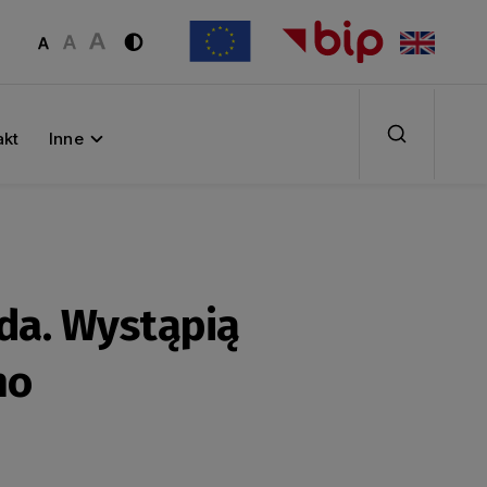
akt
Inne
da. Wystąpią
no