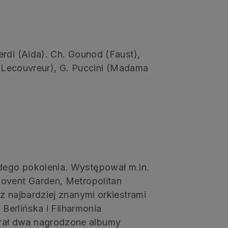
rdi (Aida). Ch. Gounod (Faust),
na Lecouvreur), G. Puccini (Madama
dego pokolenia. Występował m.in.
Covent Garden, Metropolitan
z najbardziej znanymi orkiestrami
 Berlińska i Filharmonia
rał dwa nagrodzone albumy