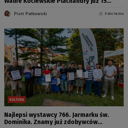
Walne Kociewskie Plachandry już 15
sierpnia
Piotr Pałkowski
3 dni temu
KULTURA
Najlepsi wystawcy 766. Jarmarku św.
Dominika. Znamy już zdobywców