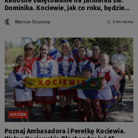
Radosne świętowanie na Jarmarku św.
Dominika. Kociewie, jak co roku, będzie
miało swój dzień
Marcin Szumny
3 dni temu
KULTURA
Poznaj Ambasadora i Perełkę Kociewia.