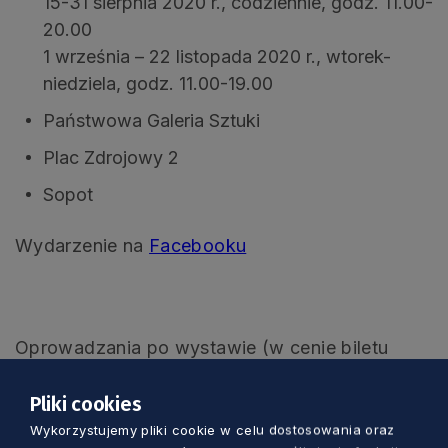
15-31 sierpnia 2020 r., codziennie, godz. 11.00-
20.00
1 września – 22 listopada 2020 r., wtorek-
niedziela, godz. 11.00-19.00
Państwowa Galeria Sztuki
Plac Zdrojowy 2
Sopot
Wydarzenie na
Facebooku
Oprowadzania po wystawie (w cenie biletu
wstępu do Galerii):
Pliki cookies
21 sierpnia 2020 r., piątek, godz. 12.00
Wykorzystujemy pliki cookie w celu dostosowania oraz
28 sierpnia 2020 r., piątek, godz. 12.00