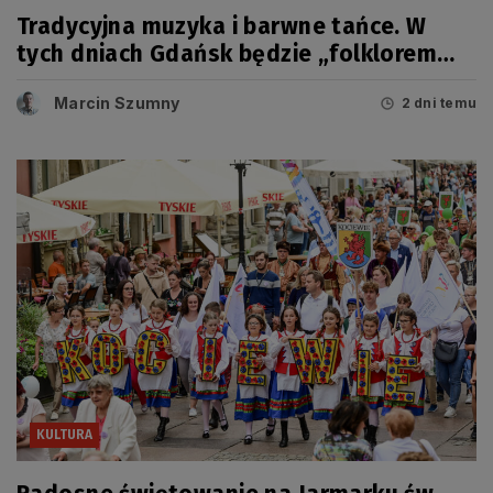
Tradycyjna muzyka i barwne tańce. W
tych dniach Gdańsk będzie „folklorem
malowany”
Marcin Szumny
2 dni temu
KULTURA