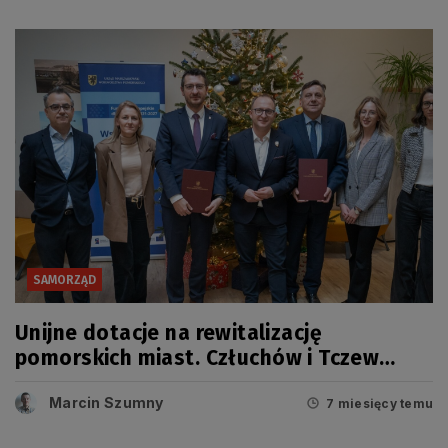
SAMORZĄD
Unijne dotacje na rewitalizację
pomorskich miast. Człuchów i Tczew
otrzymają na ten cel 19 mln zł
Marcin Szumny
7 miesięcy temu