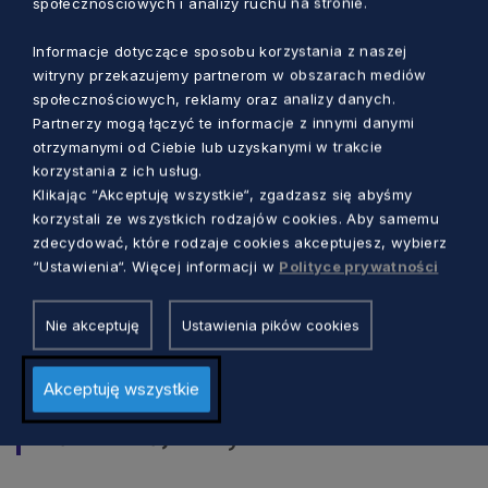
społecznościowych i analizy ruchu na stronie.
planujemy ogłoszenie kolejnych
naborów wniosków. Otworzy to nowe
Informacje dotyczące sposobu korzystania z naszej
możliwości dla pomorskich firm,
witryny przekazujemy partnerom w obszarach mediów
społecznościowych, reklamy oraz analizy danych.
instytucji i organizacji – zapowiadał
Partnerzy mogą łączyć te informacje z innymi danymi
Marcin Fuchs.
otrzymanymi od Ciebie lub uzyskanymi w trakcie
korzystania z ich usług.
Klikając “Akceptuję wszystkie“, zgadzasz się abyśmy
Jakie nabory są planowane? Będą związane np.
korzystali ze wszystkich rodzajów cookies. Aby samemu
z rynkiem pracy czy edukacją przedszkolną.
zdecydować, które rodzaje cookies akceptujesz, wybierz
“Ustawienia“. Więcej informacji w
Polityce prywatności
– Liczymy też na projekty dotyczące
Nie akceptuję
Ustawienia pików cookies
zrównoważonej gospodarki wodnej i
zaopatrzeniem w wodę pitną. Na te
Akceptuję wszystkie
działania przeznaczymy około 30 mln
zł – mówił Jan Szymański.