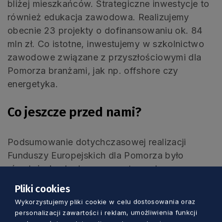
bliżej mieszkańców. Strategiczne inwestycje to
również edukacja zawodowa. Realizujemy
obecnie 23 projekty o dofinansowaniu ok. 84
mln zł. Co istotne, inwestujemy w szkolnictwo
zawodowe związane z przyszłościowymi dla
Pomorza branżami, jak np. offshore czy
energetyka.
Co jeszcze przed nami?
Podsumowanie dotychczasowej realizacji
Funduszy Europejskich dla Pomorza było
również okazją do zaprezentowania
najbliższych planów na 2026 rok.
Pliki cookies
Wykorzystujemy pliki cookie w celu dostosowania oraz
– W najbliższych miesiącach
personalizacji zawartości i reklam, umożliwienia funkcji