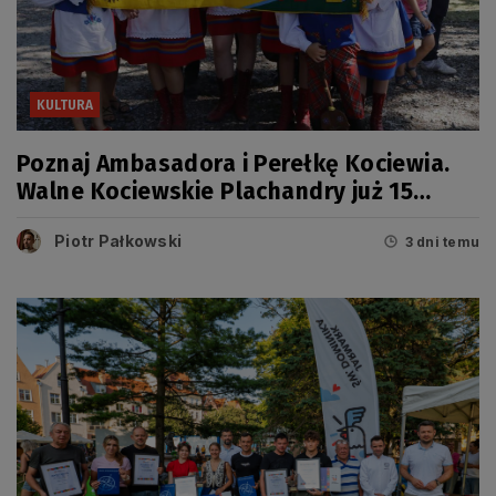
KULTURA
Poznaj Ambasadora i Perełkę Kociewia.
Walne Kociewskie Plachandry już 15
sierpnia
Piotr Pałkowski
3 dni temu