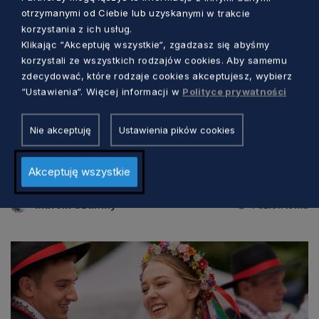
otrzymanymi od Ciebie lub uzyskanymi w trakcie
korzystania z ich usług.
Klikając “Akceptuję wszystkie“, zgadzasz się abyśmy
korzystali ze wszystkich rodzajów cookies. Aby samemu
zdecydować, które rodzaje cookies akceptujesz, wybierz
“Ustawienia“. Więcej informacji w
Polityce prywatności
KULTURA
Nie akceptuję
Ustawienia pików cookies
Trzy dni kina, rozmów i spotkań nad
morzem. Wyjątkowy festiwal w Jastarni
Akceptuję wszystkie
Marcin Szumny
1 dzień temu