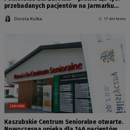
przebadanych pacjentów na Jarmarku
Wdzydzkim
Dorota Kulka
17 dni temu
ZDROWIE
Kaszubskie Centrum Senioralne otwarte.
Nowoczesna opieka dla 146 pacjentów