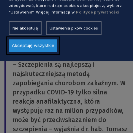
zdecydować, które rodzaje cookies akceptujesz, wybierz
zaszczepić nawet 90 proc. populacji. Wśród
“Ustawienia“. Więcej informacji w
Polityce prywatności
niezaszczepionych są nieliczne osoby, które ze
względów medycznych, nie mogą przyjąć
Nie akceptuję
Ustawienia pików cookies
preparatu oraz dzieci poniżej 12. r. ż. I to
właśnie, aby ochronić ich, powinniśmy się
Akceptuję wszystkie
zaszczepić.
– Szczepienia są najlepszą i
najskuteczniejszą metodą
zapobiegania chorobom zakaźnym. W
przypadku COVID-19 tylko silna
reakcja anafilaktyczna, która
występuję raz na milion przypadków,
może być przeciwskazaniem do
szczepienia – wyjaśnia dr. hab. Tomasz