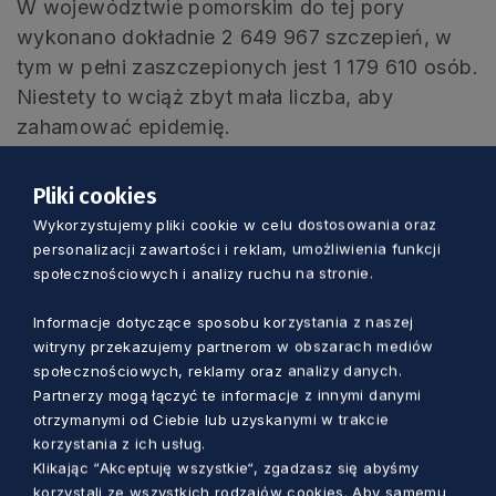
W województwie pomorskim do tej pory
wykonano dokładnie 2 649 967 szczepień, w
tym w pełni zaszczepionych jest 1 179 610 osób.
Niestety to wciąż zbyt mała liczba, aby
zahamować epidemię.
– Dlatego, aby mimo wszystko
Pliki cookies
wyhamować rosnący trend zakażeń,
Wykorzystujemy pliki cookie w celu dostosowania oraz
personalizacji zawartości i reklam, umożliwienia funkcji
cały czas zachęcam do szczepień.
społecznościowych i analizy ruchu na stronie.
Choćby po to, żeby znowu nie było
Informacje dotyczące sposobu korzystania z naszej
ograniczeń liczby osób zasiadających
witryny przekazujemy partnerom w obszarach mediów
przy świątecznym stole – przekonuje
społecznościowych, reklamy oraz analizy danych.
Tadeusz Jędrzejczyk.
Partnerzy mogą łączyć te informacje z innymi danymi
otrzymanymi od Ciebie lub uzyskanymi w trakcie
korzystania z ich usług.
Jak twierdzą eksperci, aby osiągnięta została
Klikając “Akceptuję wszystkie“, zgadzasz się abyśmy
tzw. odporność stadna, powinno się
korzystali ze wszystkich rodzajów cookies. Aby samemu