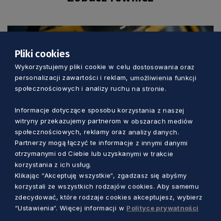
Pliki cookies
Wykorzystujemy pliki cookie w celu dostosowania oraz
personalizacji zawartości i reklam, umożliwienia funkcji
społecznościowych i analizy ruchu na stronie.
Informacje dotyczące sposobu korzystania z naszej
witryny przekazujemy partnerom w obszarach mediów
społecznościowych, reklamy oraz analizy danych.
Partnerzy mogą łączyć te informacje z innymi danymi
GOSPODARKA
otrzymanymi od Ciebie lub uzyskanymi w trakcie
korzystania z ich usług.
Możesz zdobyć Gryfa Gospodarczego
Klikając “Akceptuję wszystkie“, zgadzasz się abyśmy
albo… Pióro Gryfa. Trwa nabór do
korzystali ze wszystkich rodzajów cookies. Aby samemu
zdecydować, które rodzaje cookies akceptujesz, wybierz
kolejnej edycji konkursu
“Ustawienia“. Więcej informacji w
Polityce prywatności
Marcin Szumny
19 godzin temu