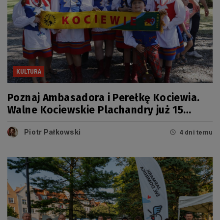
KULTURA
Poznaj Ambasadora i Perełkę Kociewia.
Walne Kociewskie Plachandry już 15
sierpnia
Piotr Pałkowski
4 dni temu