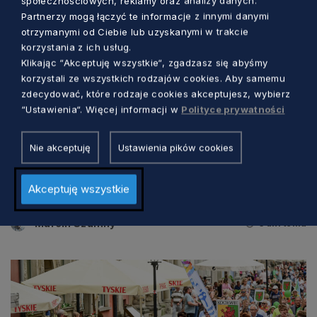
społecznościowych, reklamy oraz analizy danych.
Partnerzy mogą łączyć te informacje z innymi danymi
otrzymanymi od Ciebie lub uzyskanymi w trakcie
korzystania z ich usług.
Klikając “Akceptuję wszystkie“, zgadzasz się abyśmy
korzystali ze wszystkich rodzajów cookies. Aby samemu
zdecydować, które rodzaje cookies akceptujesz, wybierz
“Ustawienia“. Więcej informacji w
Polityce prywatności
KULTURA
Nie akceptuję
Ustawienia pików cookies
Tradycyjna muzyka i barwne tańce. W
Akceptuję wszystkie
tych dniach Gdańsk będzie „folklorem
malowany”
Marcin Szumny
3 dni temu