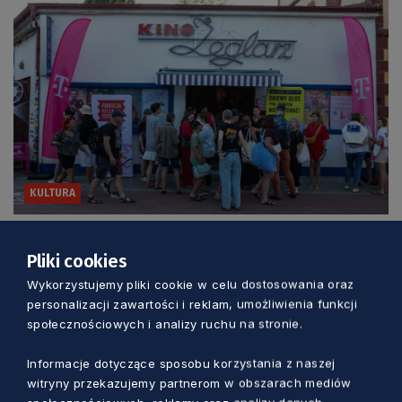
KULTURA
Trzy dni kina, rozmów i spotkań nad
Pliki cookies
morzem. Wyjątkowy festiwal w Jastarni
Wykorzystujemy pliki cookie w celu dostosowania oraz
Marcin Szumny
personalizacji zawartości i reklam, umożliwienia funkcji
1 dzień temu
społecznościowych i analizy ruchu na stronie.
Informacje dotyczące sposobu korzystania z naszej
witryny przekazujemy partnerom w obszarach mediów