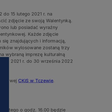
 do 15 lutego 2021 r. na
cić zdjęcie ze swoją Walentynką.
wono lub posiadać wyraźny
lentynkowej. Każde zdjęcie
się znajdujących i informacją,
stników wylosowane zostaną trzy
na wybraną imprezę kulturalną
śnia 2021 r. do 30 września 2022
rnetowej
CKiS w Tczewie
.
4 lutego o godz. 16.00 będzie