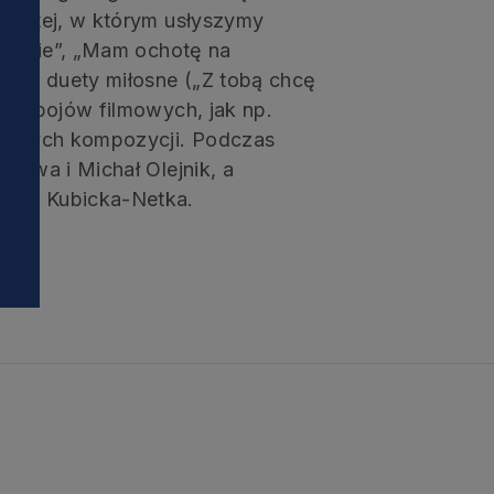
y Dętej, w którym usłyszymy
mieście”, „Mam ochotę na
i
raz duety miłosne („Z tobą chcę
przebojów filmowych, jak np.
inalnych kompozycji. Podczas
 Sowa i Michał Olejnik, a
lena Kubicka-Netka.