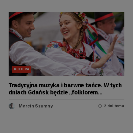
KULTURA
Tradycyjna muzyka i barwne tańce. W tych
dniach Gdańsk będzie „folklorem
malowany”
Marcin Szumny
2 dni temu