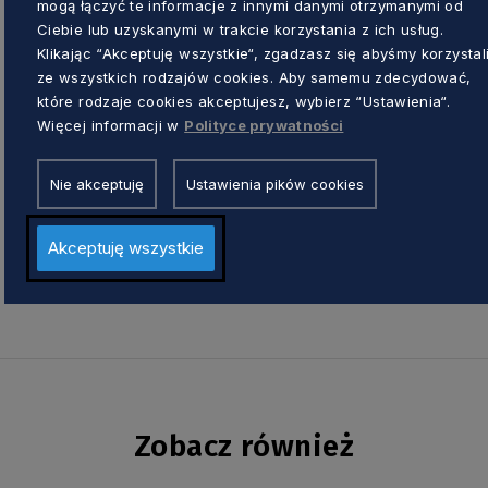
mogą łączyć te informacje z innymi danymi otrzymanymi od
można obejrzeć koncert Harcerskiej Orkiestr
Ciebie lub uzyskanymi w trakcie korzystania z ich usług.
polskie piosenki m.in. „Tyle słońca w całym 
Klikając “Akceptuję wszystkie“, zgadzasz się abyśmy korzystal
chwileczkę zapomnienia” czy „Niepewność” o
ze wszystkich rodzajów cookies. Aby samemu zdecydować,
które rodzaje cookies akceptujesz, wybierz “Ustawienia“.
oglądać świat”). Nie zabraknie też muzyki z 
Więcej informacji w
Polityce prywatności
„Shallow” z „Narodziny gwiazdy”, oraz oryg
koncertu zaśpiewają instruktorzy CKiS: Agata
Nie akceptuję
Ustawienia pików cookies
Harcerską Orkiestrę Dętą poprowadzi Magda
Akceptuję wszystkie
Link do transmisji dostępny jest
TUTAJ
.
Zobacz również