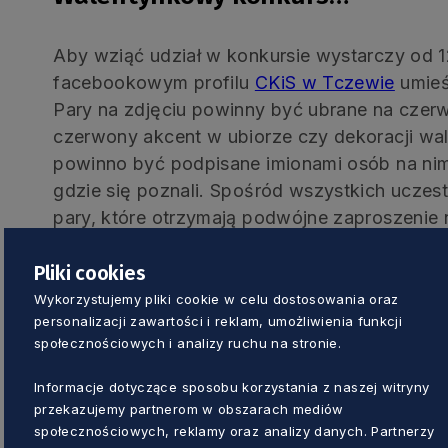
Aby wziąć udział w konkursie wystarczy od 12
facebookowym profilu
CKiS w Tczewie
umieś
Pary na zdjęciu powinny być ubrane na czer
czerwony akcent w ubiorze czy dekoracji wa
powinno być podpisane imionami osób na nim 
gdzie się poznali. Spośród wszystkich ucze
pary, które otrzymają podwójne zaproszenie 
odbywającą się w CKiS w okresie od 30 wrze
Pliki cookies
r.
Wykorzystujemy pliki cookie w celu dostosowania oraz
Regulamin konkursu dostępny na stronie inte
personalizacji zawartości i reklam, umożliwienia funkcji
społecznościowych i analizy ruchu na stronie.
… oraz koncert online
Informacje dotyczące sposobu korzystania z naszej witryny
przekazujemy partnerom w obszarach mediów
społecznościowych, reklamy oraz analizy danych. Partnerzy
Na kanale YouTube CKiS Tczew w niedzielę, 1