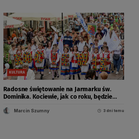
KULTURA
Radosne świętowanie na Jarmarku św.
Dominika. Kociewie, jak co roku, będzie
miało swój dzień
Marcin Szumny
3 dni temu