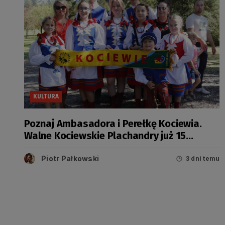
KULTURA
Poznaj Ambasadora i Perełkę Kociewia.
Walne Kociewskie Plachandry już 15
sierpnia
Piotr Pałkowski
3 dni temu