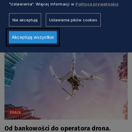
“Ustawienia“. Więcej informacji w
Polityce prywatności
Nie akceptuję
Ustawienia pików cookies
Zobacz również
Akceptuję wszystkie
PRACA
Od bankowości do operatora drona.