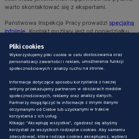
warto skontaktować się z ekspertami.
Państwowa Inspekcja Pracy prowadzi
specjalną
infolinię
.
Kontakt możliwy jest od poniedziałku
do piątku w godz. od 9.00 do 15.00.
Pliki cookies
Wykorzystujemy pliki cookie w celu dostosowania oraz
Szczegółowe informacje oraz pomoc
personalizacji zawartości i reklam, umożliwienia funkcji
weryfikacyjną można również uzyskać
społecznościowych i analizy ruchu na stronie.
bezpośrednio w Wojewódzkim Urzędzie Pracy
w Gdańsku,
Informacje dotyczące sposobu korzystania z naszej
witryny przekazujemy partnerom w obszarach mediów
społecznościowych, reklamy oraz analizy danych.
Podwale Przedmiejskie 30, 80-824 Gdańsk, tel
Partnerzy mogą łączyć te informacje z innymi danymi
58 32 61 816 oraz 58 32 61 819.
otrzymanymi od Ciebie lub uzyskanymi w trakcie
korzystania z ich usług.
www.wup.gdansk.pl.
Klikając “Akceptuję wszystkie“, zgadzasz się abyśmy
korzystali ze wszystkich rodzajów cookies. Aby samemu
zdecydować, które rodzaje cookies akceptujesz, wybierz