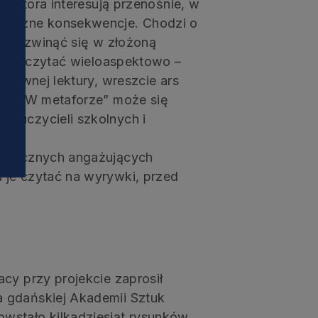
j autora interesują przenośnie, w
i
ntyczne konsekwencje. Chodzi o
 – rozwinąć się w złożoną
e się czytać wieloaspektowo –
atywnej lektury, wreszcie ars
 że „W metaforze” może się
nauczycieli szkolnych i
torycznych angażujących
 je czytać na wyrywki, przed
cy przy projekcie zaprosił
 gdańskiej Akademii Sztuk
wstało kilkadziesiąt rysunków,