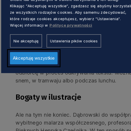
Książka nosi tytuł „W metaforze”, ponieważ je
Klikając “Akceptuję wszystkie“, zgadzasz się abyśmy korzystal
których można zamieszkać, które mają sema
ze wszystkich rodzajów cookies. Aby samemu zdecydować,
to, że potrafią – przy twórczym współudziale
które rodzaje cookies akceptujesz, wybierz “Ustawienia“.
opowieść o życiu. Jest to pozycja, która daj
Więcej informacji w
Polityce prywatności
jako panorama polskiej poezji, podręcznik kre
poetica autora. To wszystko decyduje o tym,
Nie akceptuję
Ustawienia pików cookies
okazać nieocenioną pomocą dydaktyczną dla 
akademickich.
Akceptuję wszystkie
W szkice dużo jest humoru oraz zabiegów re
odbiorcę w proces odkrywania tekstu. Można
snem, w tramwaju albo podczas lunchu.
Bogaty w ilustracje
Ale na tym nie koniec. Dąbrowski do współpra
wybitnego malarza współczesnego, profesora
Pięknych Henryka Cześnika. W ten sposób po