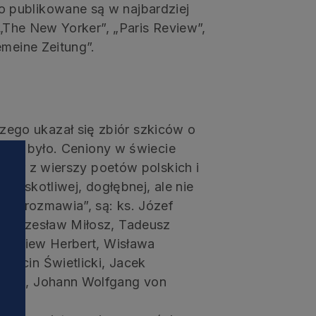
 publikowane są w najbardziej
 „The New Yorker”, „Paris Review”,
emeine Zeitung”.
go ukazał się zbiór szkiców o
d nie było. Ceniony w świecie
tafor z wierszy poetów polskich i
błyskotliwej, dogłębnej, ale nie
mi „rozmawia”, są: ks. Józef
d, Czesław Miłosz, Tadeusz
Zbigniew Herbert, Wisława
arcin Świetlicki, Jacek
wska, Johann Wolfgang von