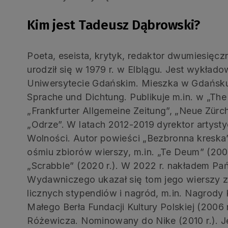
Kim jest Tadeusz Dąbrowski?
Poeta, eseista, krytyk, redaktor dwumiesięczn
urodził się w 1979 r. w Elblągu. Jest wykład
Uniwersytecie Gdańskim. Mieszka w Gdańsku
Sprache und Dichtung. Publikuje m.in. w „The
„Frankfurter Allgemeine Zeitung”, „Neue Zürch
„Odrze”. W latach 2012-2019 dyrektor artysty
Wolności. Autor powieści „Bezbronna kreska” (
ośmiu zbiorów wierszy, m.in. „Te Deum” (2005
„Scrabble” (2020 r.). W 2022 r. nakładem P
Wydawniczego ukazał się tom jego wierszy ze
licznych stypendiów i nagród, m.in. Nagrody 
Małego Berła Fundacji Kultury Polskiej (2006 
Różewicza. Nominowany do Nike (2010 r.). J