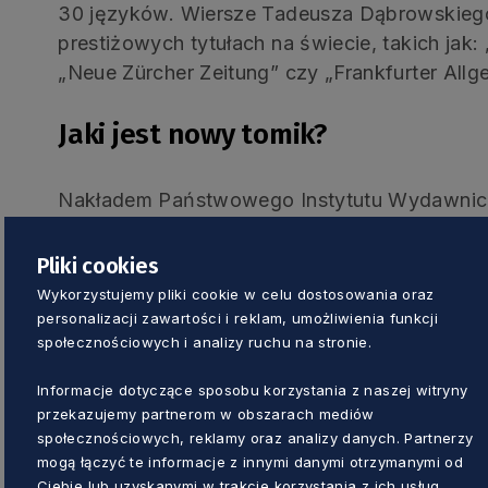
30 języków. Wiersze Tadeusza Dąbrowskiego
prestiżowych tytułach na świecie, takich jak:
„Neue Zürcher Zeitung” czy „Frankfurter Allg
Jaki jest nowy tomik?
Nakładem Państwowego Instytutu Wydawnicze
poezji „W metaforze”. To książka, jakiej dotą
poeta bierze na warsztat sto kilkadziesiąt me
Pliki cookies
obcych, poświęcając każdej z nich kilka stron 
Wykorzystujemy pliki cookie w celu dostosowania oraz
hermetycznej analizy. Wśród autorów, z który
personalizacji zawartości i reklam, umożliwienia funkcji
społecznościowych i analizy ruchu na stronie.
Baka, Adam Mickiewicz, Cyprian Kamil Norwi
Różewicz, Julian Przyboś, Bruno Jasieński, 
Informacje dotyczące sposobu korzystania z naszej witryny
Szymborska, Ewa Lipska, Adam Zagajewski, M
przekazujemy partnerom w obszarach mediów
Podsiadło, Tomasz Różycki, Krystyna Dąbro
społecznościowych, reklamy oraz analizy danych. Partnerzy
mogą łączyć te informacje z innymi danymi otrzymanymi od
Goethe, Seamus Heaney czy Nelly Sachs.
Ciebie lub uzyskanymi w trakcie korzystania z ich usług.