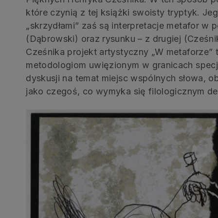
które czynią z tej książki swoisty tryptyk. J
„skrzydłami” zaś są interpretacje metafor w p
(Dąbrowski) oraz rysunku – z drugiej (Cześn
Cześnika projekt artystyczny „W metaforze”
metodologiom uwięzionym w granicach specjal
dyskusji na temat miejsc wspólnych słowa, o
jako czegoś, co wymyka się filologicznym de