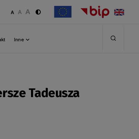
akt
Inne
ersze Tadeusza