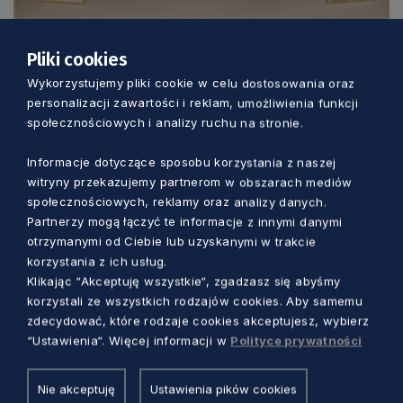
Pliki cookies
Wykorzystujemy pliki cookie w celu dostosowania oraz
personalizacji zawartości i reklam, umożliwienia funkcji
społecznościowych i analizy ruchu na stronie.
Informacje dotyczące sposobu korzystania z naszej
witryny przekazujemy partnerom w obszarach mediów
SAMORZĄD
społecznościowych, reklamy oraz analizy danych.
Partnerzy mogą łączyć te informacje z innymi danymi
Szukamy radnych młodzieżowego
otrzymanymi od Ciebie lub uzyskanymi w trakcie
sejmiku! Zgłoście się i zmieniajcie
korzystania z ich usług.
Klikając “Akceptuję wszystkie“, zgadzasz się abyśmy
Pomorskie
korzystali ze wszystkich rodzajów cookies. Aby samemu
Anna Skrzynecka
3 dni temu
zdecydować, które rodzaje cookies akceptujesz, wybierz
“Ustawienia“. Więcej informacji w
Polityce prywatności
Nie akceptuję
Ustawienia pików cookies