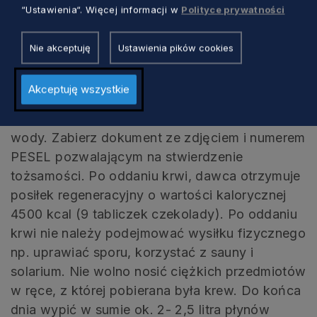
“Ustawienia“. Więcej informacji w
Polityce prywatności
chcemy zapobiec, wynosi do 14 dni.
Nie akceptuję
Ustawienia pików cookies
Przed i po oddaniu krwi
Akceptuję wszystkie
W dniu kiedy zamierasz oddać krew, zjedz lekki
i niskotłuszczowy posiłek. Wypij też ok. 1 litra
wody. Zabierz dokument ze zdjęciem i numerem
PESEL pozwalającym na stwierdzenie
tożsamości. Po oddaniu krwi, dawca otrzymuje
posiłek regeneracyjny o wartości kalorycznej
4500 kcal (9 tabliczek czekolady). Po oddaniu
krwi nie należy podejmować wysiłku fizycznego
np. uprawiać sporu, korzystać z sauny i
solarium. Nie wolno nosić ciężkich przedmiotów
w ręce, z której pobierana była krew. Do końca
dnia wypić w sumie ok. 2- 2,5 litra płynów