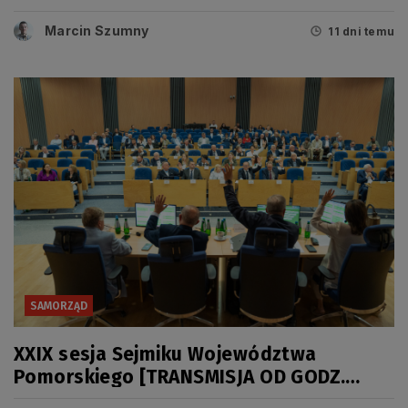
Senatu i Prezydenta RP
Marcin Szumny
11 dni temu
SAMORZĄD
XXIX sesja Sejmiku Województwa
Pomorskiego [TRANSMISJA OD GODZ.
11.00]