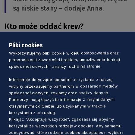
są niskie stany – dodaje Anna.
Kto może oddać krew?
Krew może oddać osoba pełnoletnia, która nie
Pliki cookies
przekroczyła 60. roku życia, czuje się zdrowa i
Wykorzystujemy pliki cookie w celu dostosowania oraz
personalizacji zawartości i reklam, umożliwienia funkcji
waży co najmniej 50 kg. Czasowo z możliwości
społecznościowych i analizy ruchu na stronie.
oddania krwi wykluczają m.in.: grypa i choroby
grypopodobne (2 tygodnie od zakończenia
Informacje dotyczące sposobu korzystania z naszej
leczenia), usunięcie zęba i leczenie kanałowe (7
witryny przekazujemy partnerom w obszarach mediów
dni), leczenie i wypełnienie zęba (24 godziny)
społecznościowych, reklamy oraz analizy danych.
Partnerzy mogą łączyć te informacje z innymi danymi
czy pobyt w krajach, w których istnieje
otrzymanymi od Ciebie lub uzyskanymi w trakcie
możliwość zakażenia wirusem Zachodniego
korzystania z ich usług.
Nilu (28 dni). Krwi nie można też oddać krótko
Klikając “Akceptuję wszystkie“, zgadzasz się abyśmy
po przyjęciu szczepionki. Okres dyskwalifikacji,
korzystali ze wszystkich rodzajów cookies. Aby samemu
zdecydować, które rodzaje cookies akceptujesz, wybierz
w zależności od preparatu i choroby, której