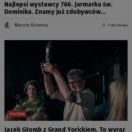
Najlepsi wystawcy 766. Jarmarku św.
Dominika. Znamy już zdobywców
tegorocznych Grand Prix
Marcin Szumny
7 dni temu
KULTURA
Jacek Głomb z Grand Yorickiem. To wyraz