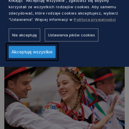
Klikając “Akceptuję wszystkie“, zgadzasz się abyśmy
korzystali ze wszystkich rodzajów cookies. Aby samemu
zdecydować, które rodzaje cookies akceptujesz, wybierz
KULTURA
“Ustawienia“. Więcej informacji w
Polityce prywatności
Trzy dni kina, rozmów i spotkań nad
Nie akceptuję
Ustawienia pików cookies
morzem. Wyjątkowy festiwal w Jastarni
Marcin Szumny
Akceptuję wszystkie
1 dzień temu