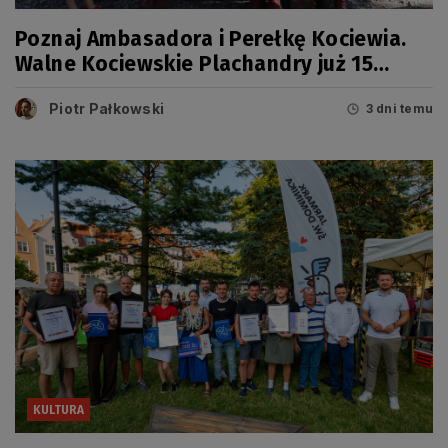
Poznaj Ambasadora i Perełkę Kociewia.
Walne Kociewskie Plachandry już 15
sierpnia
Piotr Pałkowski
3 dni temu
KULTURA