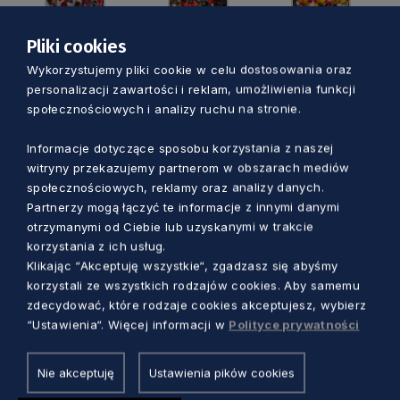
Pliki cookies
Wykorzystujemy pliki cookie w celu dostosowania oraz
personalizacji zawartości i reklam, umożliwienia funkcji
społecznościowych i analizy ruchu na stronie.
Informacje dotyczące sposobu korzystania z naszej
witryny przekazujemy partnerom w obszarach mediów
społecznościowych, reklamy oraz analizy danych.
Partnerzy mogą łączyć te informacje z innymi danymi
FOT. JACEK SOWA
otrzymanymi od Ciebie lub uzyskanymi w trakcie
Z kolei amatorzy wiedzy mogli sprawdzić
korzystania z ich usług.
Klikając “Akceptuję wszystkie“, zgadzasz się abyśmy
znajomość historii, kultury i osiągnięć Polski w
korzystali ze wszystkich rodzajów cookies. Aby samemu
UE podczas turnieju pod hasłem Europa w
zdecydować, które rodzaje cookies akceptujesz, wybierz
centrum, który rozpoczął się tuż po godz.
“Ustawienia“. Więcej informacji w
Polityce prywatności
13.00. Do wspólnej zabawy na scenie
zapraszali chętnych uczestnicy kulturowego
Nie akceptuję
Ustawienia pików cookies
teleturnieju „Europa da się lubić”. Wśród nich