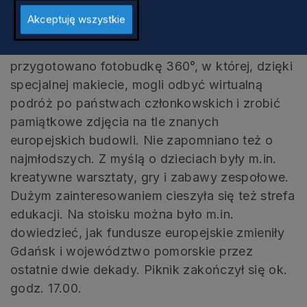
byli m.in. Elizabeth Duda, Kevin Aiston i Vito
Akceptuję wszystkie
Casetti. Poza turniejem były też rozmowy z
zaproszonymi gwiazdami. Dla żądnych wrażeń
przygotowano fotobudkę 360°, w której, dzięki
specjalnej makiecie, mogli odbyć wirtualną
podróż po państwach członkowskich i zrobić
pamiątkowe zdjęcia na tle znanych
europejskich budowli. Nie zapomniano też o
najmłodszych. Z myślą o dzieciach były m.in.
kreatywne warsztaty, gry i zabawy zespołowe.
Dużym zainteresowaniem cieszyła się też strefa
edukacji. Na stoisku można było m.in.
dowiedzieć, jak fundusze europejskie zmieniły
Gdańsk i województwo pomorskie przez
ostatnie dwie dekady. Piknik zakończył się ok.
godz. 17.00.