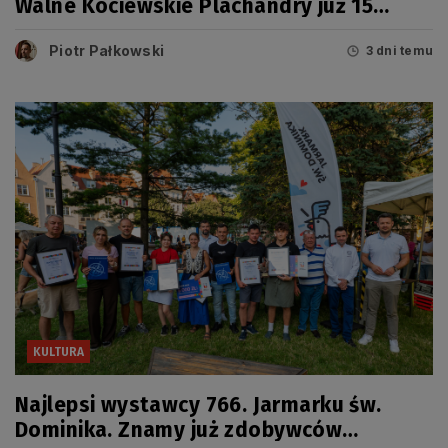
Walne Kociewskie Plachandry już 15
sierpnia
Piotr Pałkowski
3 dni temu
KULTURA
Najlepsi wystawcy 766. Jarmarku św.
Dominika. Znamy już zdobywców