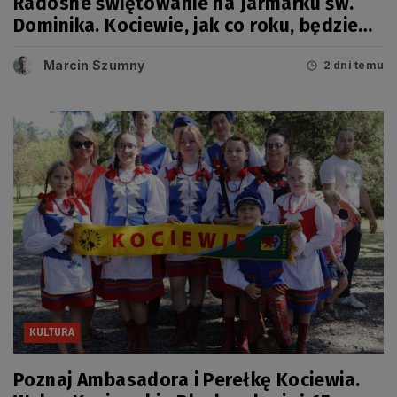
Radosne świętowanie na Jarmarku św.
Dominika. Kociewie, jak co roku, będzie
miało swój dzień
Marcin Szumny
2 dni temu
KULTURA
Poznaj Ambasadora i Perełkę Kociewia.