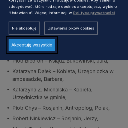
korzystali ze wszystkich rodzajów cookies. Aby samemu
zdecydować, które rodzaje cookies akceptujesz, wybierz
W spektaklu występują:
“Ustawienia“. Więcej informacji w
Polityce prywatności
Magdalena Gorzelańczyk – Wiera,
Nie akceptuję
Ustawienia pików cookies
Agata Woźnicka – Natasza,
Sylwia Góra – Mama,
Akceptuję wszystkie
Krzysztof Matuszewski – Dziadek,
Piotr Biedroń – Ksiądz Bukowiński, Jura,
Katarzyna Dałek – Kobieta, Urzędniczka w
ambasadzie, Barbara,
Katarzyna Z. Michalska – Kobieta,
Urzędniczka w gminie,
Piotr Chys – Rosjanin, Antropolog, Polak,
Robert Ninkiewicz – Rosjanin, Jerzy,