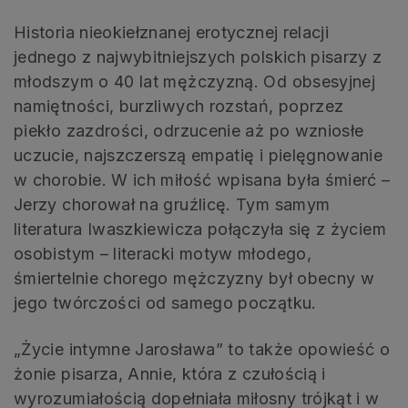
Historia nieokiełznanej erotycznej relacji
jednego z najwybitniejszych polskich pisarzy z
młodszym o 40 lat mężczyzną. Od obsesyjnej
namiętności, burzliwych rozstań, poprzez
piekło zazdrości, odrzucenie aż po wzniosłe
uczucie, najszczerszą empatię i pielęgnowanie
w chorobie. W ich miłość wpisana była śmierć –
Jerzy chorował na gruźlicę. Tym samym
literatura Iwaszkiewicza połączyła się z życiem
osobistym – literacki motyw młodego,
śmiertelnie chorego mężczyzny był obecny w
jego twórczości od samego początku.
„Życie intymne Jarosława” to także opowieść o
żonie pisarza, Annie, która z czułością i
wyrozumiałością dopełniała miłosny trójkąt i w