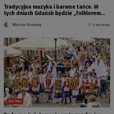
Tradycyjna muzyka i barwne tańce. W
tych dniach Gdańsk będzie „folklorem
malowany”
Marcin Szumny
2 dni temu
KULTURA