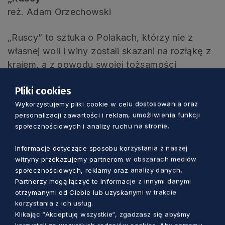
reż. Adam Orzechowski
„Ruscy” to sztuka o Polakach, którzy nie z
własnej woli i winy zostali skazani na rozłąkę z
krajem, a z powodu swojej tożsamości
narodowej byli prześladowani. Uwzględniając
Pliki cookies
perspektywę historyczną Radosław Paczocha
Wykorzystujemy pliki cookie w celu dostosowania oraz
przygląda się również losowi dzisiejszych
personalizacji zawartości i reklam, umożliwienia funkcji
polskich repatriantów, ich zmaganiom z własną
społecznościowych i analizy ruchu na stronie.
tożsamością rozpiętą w dramatyczny sposób
pomiędzy polską martyrologią a kulturową
Informacje dotyczące sposobu korzystania z naszej
rosyjskością, na którą wyrokiem historii zostali
witryny przekazujemy partnerom w obszarach mediów
społecznościowych, reklamy oraz analizy danych.
skazani. A opowiadając o repatriantach, autor
Partnerzy mogą łączyć te informacje z innymi danymi
przygląda się również polskiemu losowi i zadaje
otrzymanymi od Ciebie lub uzyskanymi w trakcie
pytania o prawo do bycia Polakiem na przekór
korzystania z ich usług.
historii.
Klikając “Akceptuję wszystkie“, zgadzasz się abyśmy