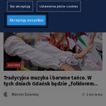
Nie akceptuję
Ustawienia pików cookies
Akceptuję wszystkie
KULTURA
Tradycyjna muzyka i barwne tańce. W
tych dniach Gdańsk będzie „folklorem
malowany”
Marcin Szumny
2 dni temu