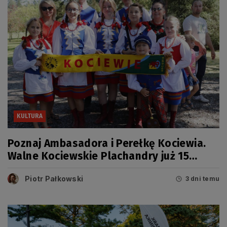
KULTURA
Poznaj Ambasadora i Perełkę Kociewia.
Walne Kociewskie Plachandry już 15
sierpnia
Piotr Pałkowski
3 dni temu