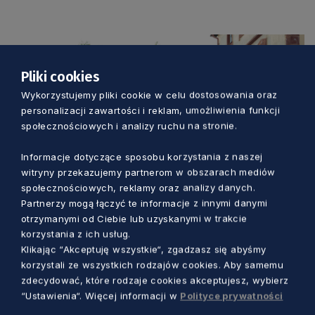
Pliki cookies
Wykorzystujemy pliki cookie w celu dostosowania oraz
personalizacji zawartości i reklam, umożliwienia funkcji
społecznościowych i analizy ruchu na stronie.
Informacje dotyczące sposobu korzystania z naszej
witryny przekazujemy partnerom w obszarach mediów
społecznościowych, reklamy oraz analizy danych.
Partnerzy mogą łączyć te informacje z innymi danymi
KULTURA
otrzymanymi od Ciebie lub uzyskanymi w trakcie
korzystania z ich usług.
Trzy dni kina, rozmów i spotkań nad
Klikając “Akceptuję wszystkie“, zgadzasz się abyśmy
morzem. Wyjątkowy festiwal w Jastarni
korzystali ze wszystkich rodzajów cookies. Aby samemu
zdecydować, które rodzaje cookies akceptujesz, wybierz
“Ustawienia“. Więcej informacji w
Polityce prywatności
Marcin Szumny
20 godzin temu