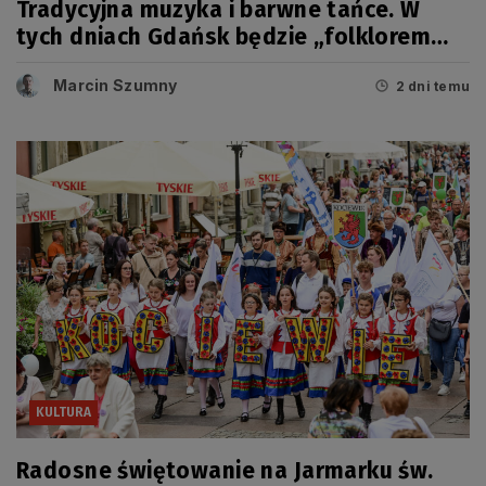
Tradycyjna muzyka i barwne tańce. W
tych dniach Gdańsk będzie „folklorem
malowany”
Marcin Szumny
2 dni temu
KULTURA
Radosne świętowanie na Jarmarku św.