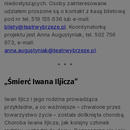
niedosłyszących. Osoby zainteresowane
udziałem proszone są o kontakt z kasą biletową
pod nr tel. 519 155 636 lub e-mail:
bilety@teatrwybrzeze.pl
. Koordynatorką
projektu jest Anna Augustyniak, tel. 502 756
973, e-mail:
anna.augustyniak@teatrwybrzeze.pl
.
* * *
„Śmierć Iwana Iljicza”
Iwan Iljicz i jego rodzina prowadząca
przykładne, a co ważniejsze – chwalone przez
towarzystwo życie – została dotknięta chorobą.
Choroba Iwana Iljicza, jak kolejny członek