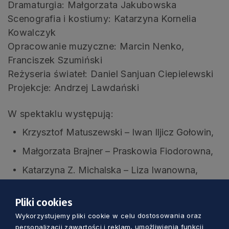
Dramaturgia: Małgorzata Jakubowska
Scenografia i kostiumy: Katarzyna Kornelia
Kowalczyk
Opracowanie muzyczne: Marcin Nenko,
Franciszek Szumiński
Reżyseria świateł: Daniel Sanjuan Ciepielewski
Projekcje: Andrzej Lawdański
W spektaklu występują:
Krzysztof Matuszewski – Iwan Iljicz Gołowin,
Małgorzata Brajner – Praskowia Fiodorowna,
Katarzyna Z. Michalska – Liza Iwanowna,
Piotr Łukawski – Fiodor Pietrowicz
Pliki cookies
Pietryszczew,
Wykorzystujemy pliki cookie w celu dostosowania oraz
Robert Ciszewski – Gierasim.
personalizacji zawartości i reklam, umożliwienia funkcji