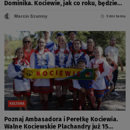
Dominika. Kociewie, jak co roku, będzie
miało swój dzień
Marcin Szumny
3 dni temu
KULTURA
Poznaj Ambasadora i Perełkę Kociewia.
Walne Kociewskie Plachandry już 15