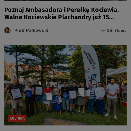
Poznaj Ambasadora i Perełkę Kociewia.
Walne Kociewskie Plachandry już 15
sierpnia
Piotr Pałkowski
2 dni temu
KULTURA