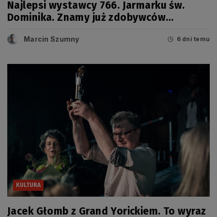
Najlepsi wystawcy 766. Jarmarku św.
Dominika. Znamy już zdobywców
tegorocznych Grand Prix
Marcin Szumny
6 dni temu
KULTURA
Jacek Głomb z Grand Yorickiem. To wyraz