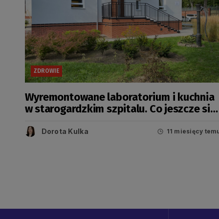
ZDROWIE
Wyremontowane laboratorium i kuchnia
w starogardzkim szpitalu. Co jeszcze się
zmieni?
Dorota Kulka
11 miesięcy tem