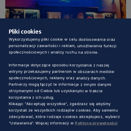
Pliki cookies
Wykorzystujemy pliki cookie w celu dostosowania oraz
KULTURA
personalizacji zawartości i reklam, umożliwienia funkcji
społecznościowych i analizy ruchu na stronie.
„Môli bôcëk” ku pamięci Mariana Selina.
W Jastarni usłyszymy piosenki morskie i
Informacje dotyczące sposobu korzystania z naszej
witryny przekazujemy partnerom w obszarach mediów
rybackie
społecznościowych, reklamy oraz analizy danych.
Marcin Szumny
5 lat temu
Partnerzy mogą łączyć te informacje z innymi danymi
otrzymanymi od Ciebie lub uzyskanymi w trakcie
korzystania z ich usług.
Klikając “Akceptuję wszystkie“, zgadzasz się abyśmy
korzystali ze wszystkich rodzajów cookies. Aby samemu
zdecydować, które rodzaje cookies akceptujesz, wybierz
“Ustawienia“. Więcej informacji w
Polityce prywatności