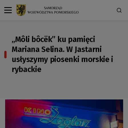
„Môli bôcëk” ku pamięci
Mariana Selina. W Jastarni
usłyszymy piosenki morskie i
rybackie