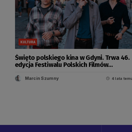
KULTURA
Święto polskiego kina w Gdyni. Trwa 46.
edycja Festiwalu Polskich Filmów
Fabularnych
Marcin Szumny
4 lata tem