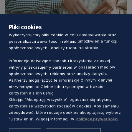
Pliki cookies
KULTURA
Wykorzystujemy pliki cookie w celu dostosowania oraz
personalizacji zawartości i reklam, umożliwienia funkcji
Wkrótce zostaniecie rodzicami lub
społecznościowych i analizy ruchu na stronie.
dziadkami? Wiecie, jak ważna jest
Informacje dotyczące sposobu korzystania z naszej
muzyka?
witryny przekazujemy partnerom w obszarach mediów
Dorota Kulka
8 miesięcy temu
społecznościowych, reklamy oraz analizy danych.
Partnerzy mogą łączyć te informacje z innymi danymi
otrzymanymi od Ciebie lub uzyskanymi w trakcie
korzystania z ich usług.
Klikając “Akceptuję wszystkie“, zgadzasz się abyśmy
korzystali ze wszystkich rodzajów cookies. Aby samemu
zdecydować, które rodzaje cookies akceptujesz, wybierz
“Ustawienia“. Więcej informacji w
Polityce prywatności