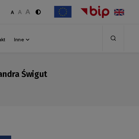
akt
Inne
sandra Świgut