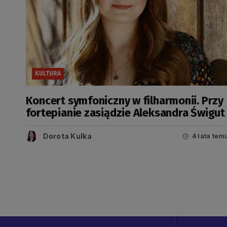
KULTURA
Koncert symfoniczny w filharmonii. Przy
fortepianie zasiądzie Aleksandra Świgut
Dorota Kulka
4 lata tem