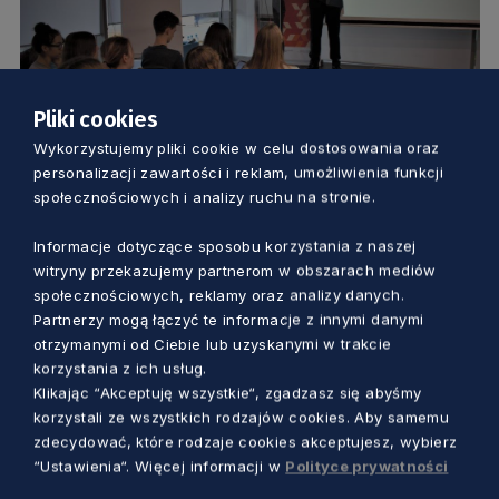
Pliki cookies
Wykorzystujemy pliki cookie w celu dostosowania oraz
PRACA
personalizacji zawartości i reklam, umożliwienia funkcji
społecznościowych i analizy ruchu na stronie.
WUP w Gdańsku zachęca młodych do
rozwoju i przedsiębiorczości. Dostał za
Informacje dotyczące sposobu korzystania z naszej
witryny przekazujemy partnerom w obszarach mediów
to nagrodę
społecznościowych, reklamy oraz analizy danych.
5 lat temu
Partnerzy mogą łączyć te informacje z innymi danymi
otrzymanymi od Ciebie lub uzyskanymi w trakcie
korzystania z ich usług.
Klikając “Akceptuję wszystkie“, zgadzasz się abyśmy
korzystali ze wszystkich rodzajów cookies. Aby samemu
zdecydować, które rodzaje cookies akceptujesz, wybierz
“Ustawienia“. Więcej informacji w
Polityce prywatności