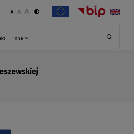
akt
Inne
ieszewskiej