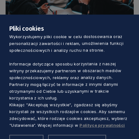
Pliki cookies
KULTURA
Wykorzystujemy pliki cookie w celu dostosowania oraz
personalizacji zawartości i reklam, umożliwienia funkcji
Dla rodzin z dziećmi i nie tylko. Sprawdź
społecznościowych i analizy ruchu na stronie.
ofertę ECS na ferie zimowe
Informacje dotyczące sposobu korzystania z naszej
witryny przekazujemy partnerom w obszarach mediów
Marcin Szumny
1 rok temu
społecznościowych, reklamy oraz analizy danych.
Partnerzy mogą łączyć te informacje z innymi danymi
otrzymanymi od Ciebie lub uzyskanymi w trakcie
korzystania z ich usług.
Klikając “Akceptuję wszystkie“, zgadzasz się abyśmy
korzystali ze wszystkich rodzajów cookies. Aby samemu
zdecydować, które rodzaje cookies akceptujesz, wybierz
“Ustawienia“. Więcej informacji w
Polityce prywatności