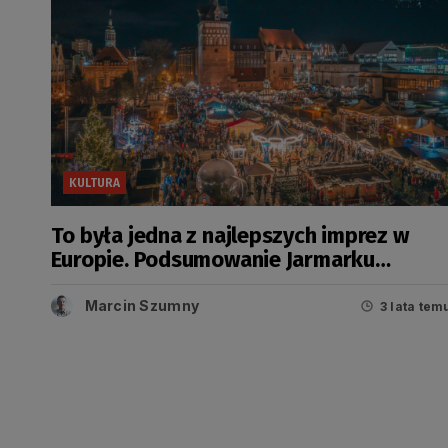
KULTURA
To była jedna z najlepszych imprez w
Europie. Podsumowanie Jarmarku
Bożonarodzeniowego w Gdańsku
Marcin Szumny
3 lata tem