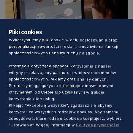
Pliki cookies
Wykorzystujemy pliki cookie w celu dostosowania oraz
EDUKACJA
personalizacji zawartości i reklam, umożliwienia funkcji
społecznościowych i analizy ruchu na stronie.
Nieszablonowe zajęcia dla uczniów.
Warsztaty, kursy i dodatkowe szkolenia
Informacje dotyczące sposobu korzystania z naszej
witryny przekazujemy partnerom w obszarach mediów
także dla nauczycieli
społecznościowych, reklamy oraz analizy danych.
Aleksander Olszak
1 rok temu
Partnerzy mogą łączyć te informacje z innymi danymi
otrzymanymi od Ciebie lub uzyskanymi w trakcie
korzystania z ich usług.
Klikając “Akceptuję wszystkie“, zgadzasz się abyśmy
korzystali ze wszystkich rodzajów cookies. Aby samemu
zdecydować, które rodzaje cookies akceptujesz, wybierz
“Ustawienia“. Więcej informacji w
Polityce prywatności