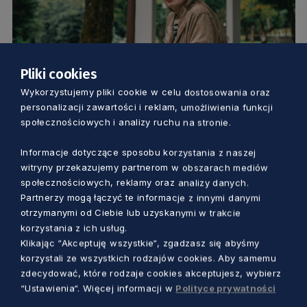
Pliki cookies
Wykorzystujemy pliki cookie w celu dostosowania oraz
TURYSTYKA I SPORT
personalizacji zawartości i reklam, umożliwienia funkcji
społecznościowych i analizy ruchu na stronie.
Nowa kampania promuje pomorskie
poza sezonem. Ambasadorką projektu
Informacje dotyczące sposobu korzystania z naszej
witryny przekazujemy partnerom w obszarach mediów
została Agnieszka Cegielska
społecznościowych, reklamy oraz analizy danych.
Marcin Szumny
9 miesięcy temu
Partnerzy mogą łączyć te informacje z innymi danymi
otrzymanymi od Ciebie lub uzyskanymi w trakcie
korzystania z ich usług.
Klikając “Akceptuję wszystkie“, zgadzasz się abyśmy
korzystali ze wszystkich rodzajów cookies. Aby samemu
zdecydować, które rodzaje cookies akceptujesz, wybierz
“Ustawienia“. Więcej informacji w
Polityce prywatności