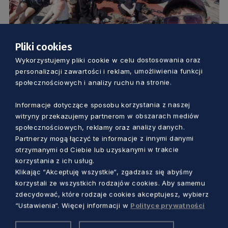
Pliki cookies
EDUKACJA
Wykorzystujemy pliki cookie w celu dostosowania oraz
personalizacji zawartości i reklam, umożliwienia funkcji
Pogoria wypłynęła. Laureaci konkursu
społecznościowych i analizy ruchu na stronie.
„Po morskie żagle wiedzy” już są na
Informacje dotyczące sposobu korzystania z naszej
morzu
witryny przekazujemy partnerom w obszarach mediów
Aleksander Olszak
3 lata temu
społecznościowych, reklamy oraz analizy danych.
Partnerzy mogą łączyć te informacje z innymi danymi
otrzymanymi od Ciebie lub uzyskanymi w trakcie
korzystania z ich usług.
Klikając “Akceptuję wszystkie“, zgadzasz się abyśmy
korzystali ze wszystkich rodzajów cookies. Aby samemu
zdecydować, które rodzaje cookies akceptujesz, wybierz
“Ustawienia“. Więcej informacji w
Polityce prywatności