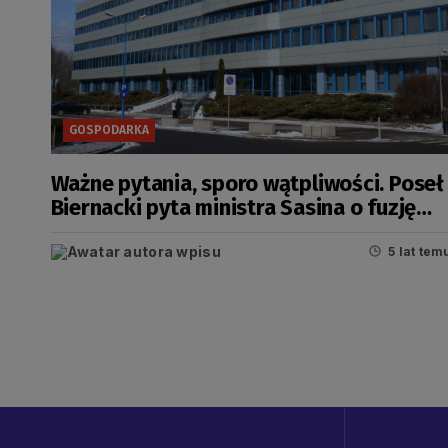
GOSPODARKA
Ważne pytania, sporo wątpliwości. Poseł
Biernacki pyta ministra Sasina o fuzję
Lotosu z Orlenem
5 lat tem