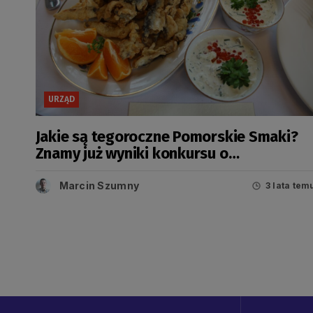
URZĄD
Jakie są tegoroczne Pomorskie Smaki?
Znamy już wyniki konkursu o
Bursztynowy Laur Marszałka
Marcin Szumny
3 lata tem