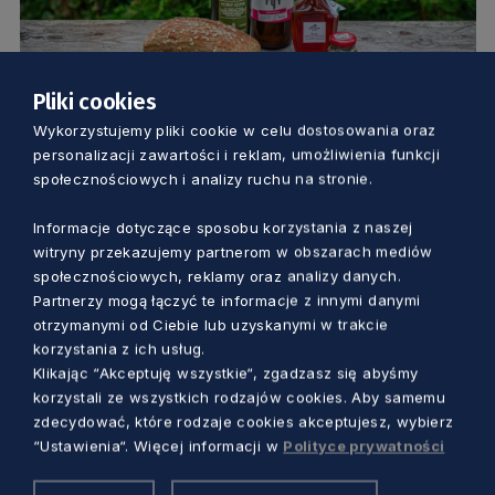
Pliki cookies
GOSPODARKA
Wykorzystujemy pliki cookie w celu dostosowania oraz
personalizacji zawartości i reklam, umożliwienia funkcji
Wiemy, kto zdobył Bursztynowy Laur
społecznościowych i analizy ruchu na stronie.
Marszałka. Sprawdź wyniki konkursu
Informacje dotyczące sposobu korzystania z naszej
„Pomorskie Smaki”
witryny przekazujemy partnerom w obszarach mediów
Marcin Szumny
4 lata temu
społecznościowych, reklamy oraz analizy danych.
Partnerzy mogą łączyć te informacje z innymi danymi
otrzymanymi od Ciebie lub uzyskanymi w trakcie
korzystania z ich usług.
Klikając “Akceptuję wszystkie“, zgadzasz się abyśmy
korzystali ze wszystkich rodzajów cookies. Aby samemu
zdecydować, które rodzaje cookies akceptujesz, wybierz
“Ustawienia“. Więcej informacji w
Polityce prywatności