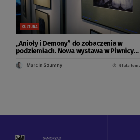
KULTURA
„Anioły i Demony” do zobaczenia w
podziemiach. Nowa wystawa w Piwnicy
Romańskiej
Marcin Szumny
4 lata tem