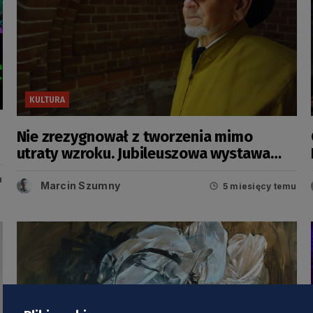
KULTURA
Nie zrezygnował z tworzenia mimo
utraty wzroku. Jubileuszowa wystawa
Łukasza Rogińskiego
u
Marcin Szumny
5 miesięcy temu