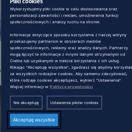
Pliki cookies
Wykorzystujemy pliki cookie w celu dostosowania oraz
personalizacji zawartości i reklam, umożliwienia funkcji
społecznościowych i analizy ruchu na stronie.
KULTURA
Informacje dotyczące sposobu korzystania z naszej witryny
przekazujemy partnerom w obszarach mediów
„Zjawy” pojawiły się w Piwnicy
społecznościowych, reklamy oraz analizy danych. Partnerzy
mogą łączyć te informacje z innymi danymi otrzymanymi od
Romańskiej. Nowa wystawa obrazów
ę
Ciebie lub uzyskanymi w trakcie korzystania z ich usług.
cenionej artystki
Klikając “Akceptuję wszystkie“, zgadzasz się abyśmy korzystal
Marcin Szumny
2 lata temu
u
ze wszystkich rodzajów cookies. Aby samemu zdecydować,
które rodzaje cookies akceptujesz, wybierz “Ustawienia“.
Więcej informacji w
Polityce prywatności
Nie akceptuję
Ustawienia pików cookies
Akceptuję wszystkie