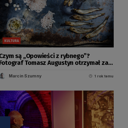
KULTURA
Czym są „Opowieści z rybnego”?
Fotograf Tomasz Augustyn otrzymał za
nie nagrodę w Tokyo
Marcin Szumny
1 rok temu