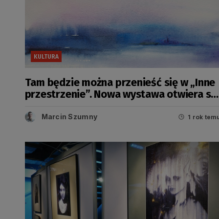
KULTURA
Tam będzie można przenieść się w „Inne
przestrzenie”. Nowa wystawa otwiera si
w Piwnicy Romańskiej
Marcin Szumny
1 rok tem