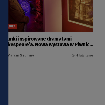
KULTURA
Rysunki inspirowane dramatami
Shakespeare’a. Nowa wystawa w Piwnicy
Romańskiej
i
Marcin Szumny
4 lata temu