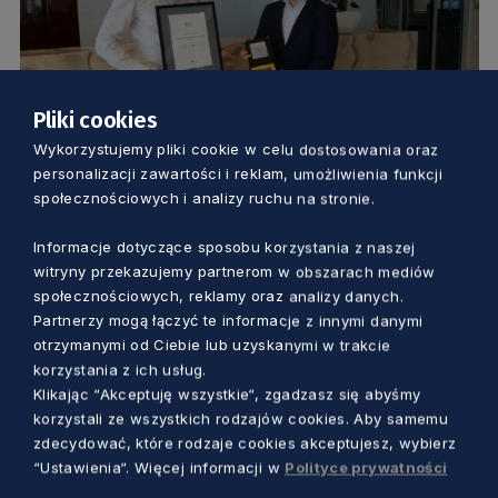
Pliki cookies
Wykorzystujemy pliki cookie w celu dostosowania oraz
GOSPODARKA
personalizacji zawartości i reklam, umożliwienia funkcji
społecznościowych i analizy ruchu na stronie.
Gryfy Gospodarcze trafiają do
pomorskich liderów biznesu. Z powodu
Informacje dotyczące sposobu korzystania z naszej
witryny przekazujemy partnerom w obszarach mediów
pandemii wręczane są teraz
społecznościowych, reklamy oraz analizy danych.
Aleksander Olszak
5 lat temu
Partnerzy mogą łączyć te informacje z innymi danymi
otrzymanymi od Ciebie lub uzyskanymi w trakcie
korzystania z ich usług.
Klikając “Akceptuję wszystkie“, zgadzasz się abyśmy
korzystali ze wszystkich rodzajów cookies. Aby samemu
zdecydować, które rodzaje cookies akceptujesz, wybierz
“Ustawienia“. Więcej informacji w
Polityce prywatności