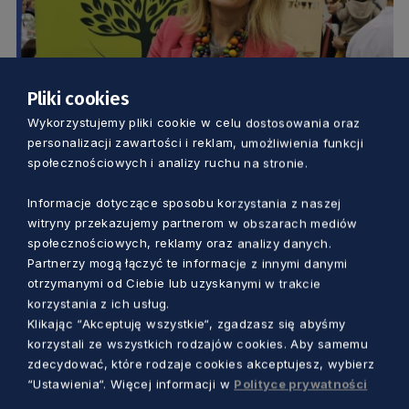
Pliki cookies
Wykorzystujemy pliki cookie w celu dostosowania oraz
KUCHNIA
personalizacji zawartości i reklam, umożliwienia funkcji
społecznościowych i analizy ruchu na stronie.
Ekologiczna pasja, która zachwyca
smakiem i zdrowiem. Jak pani elektronik
Informacje dotyczące sposobu korzystania z naszej
witryny przekazujemy partnerom w obszarach mediów
stała się rolniczką?
społecznościowych, reklamy oraz analizy danych.
Dorota Kulka
1 rok temu
Partnerzy mogą łączyć te informacje z innymi danymi
otrzymanymi od Ciebie lub uzyskanymi w trakcie
korzystania z ich usług.
Klikając “Akceptuję wszystkie“, zgadzasz się abyśmy
korzystali ze wszystkich rodzajów cookies. Aby samemu
zdecydować, które rodzaje cookies akceptujesz, wybierz
“Ustawienia“. Więcej informacji w
Polityce prywatności