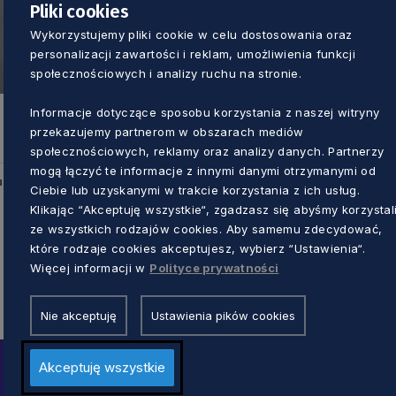
Pliki cookies
Wykorzystujemy pliki cookie w celu dostosowania oraz
personalizacji zawartości i reklam, umożliwienia funkcji
społecznościowych i analizy ruchu na stronie.
PRACA
Informacje dotyczące sposobu korzystania z naszej witryny
przekazujemy partnerom w obszarach mediów
Nie tylko konferencja – forum, które
społecznościowych, reklamy oraz analizy danych. Partnerzy
rozwija i wspiera talenty. Zapisz się już
mogą łączyć te informacje z innymi danymi otrzymanymi od
dziś!
u
Ciebie lub uzyskanymi w trakcie korzystania z ich usług.
Anna Skrzynecka
1 rok temu
Klikając “Akceptuję wszystkie“, zgadzasz się abyśmy korzystal
ze wszystkich rodzajów cookies. Aby samemu zdecydować,
które rodzaje cookies akceptujesz, wybierz “Ustawienia“.
Więcej informacji w
Polityce prywatności
Nie akceptuję
Ustawienia pików cookies
Akceptuję wszystkie