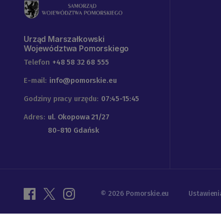
Urząd Marszałkowski
Województwa Pomorskiego
Telefon
+48 58 32 68 555
E-mail:
info@pomorskie.eu
Godziny pracy urzędu:
07:45-15:45
Adres:
ul. Okopowa 21/27
80-810 Gdańsk
© 2026 Pomorskie.eu
Ustawieni