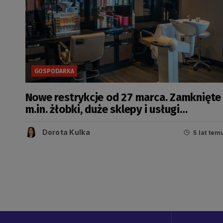
GOSPODARKA
Nowe restrykcje od 27 marca. Zamknięte
m.in. żłobki, duże sklepy i usługi
fryzjerskie
Dorota Kulka
5 lat tem