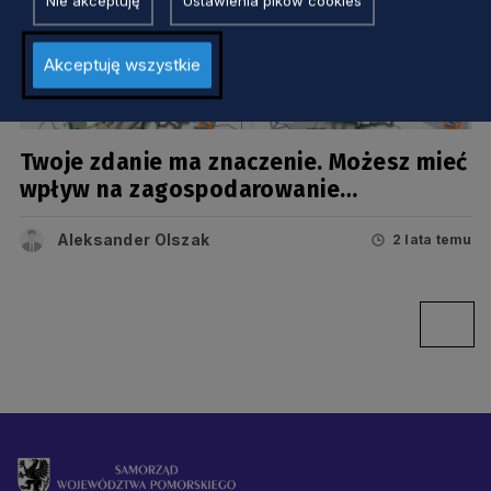
Nie akceptuję
Ustawienia pików cookies
Akceptuję wszystkie
GOSPODARKA
Twoje zdanie ma znaczenie. Możesz mieć
wpływ na zagospodarowanie
przestrzenne Pomorza
Aleksander Olszak
2 lata temu