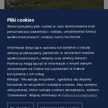
Pliki cookies
Wykorzystujemy pliki cookie w celu dostosowania oraz
ŚRODOWISKO
personalizacji zawartości i reklam, umożliwienia funkcji
społecznościowych i analizy ruchu na stronie.
Porozmawiajmy o planowaniu
przestrzeni publicznej. Rozpoczyna się
Informacje dotyczące sposobu korzystania z naszej
witryny przekazujemy partnerom w obszarach mediów
cykl otwartych spotkań
społecznościowych, reklamy oraz analizy danych.
Aleksander Olszak
1 rok temu
Partnerzy mogą łączyć te informacje z innymi danymi
otrzymanymi od Ciebie lub uzyskanymi w trakcie
korzystania z ich usług.
Klikając “Akceptuję wszystkie“, zgadzasz się abyśmy
korzystali ze wszystkich rodzajów cookies. Aby samemu
zdecydować, które rodzaje cookies akceptujesz, wybierz
“Ustawienia“. Więcej informacji w
Polityce prywatności