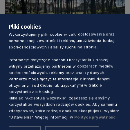
Pliki cookies
KULTURA
Wykorzystujemy pliki cookie w celu dostosowania oraz
personalizacji zawartości i reklam, umożliwienia funkcji
Nowa i nietypowa rzeźba w parku
społecznościowych i analizy ruchu na stronie.
Chopina w Ustce. Co przedstawia?
Informacje dotyczące sposobu korzystania z naszej
witryny przekazujemy partnerom w obszarach mediów
Dorota Kulka
2 lata temu
społecznościowych, reklamy oraz analizy danych.
Partnerzy mogą łączyć te informacje z innymi danymi
otrzymanymi od Ciebie lub uzyskanymi w trakcie
korzystania z ich usług.
Klikając “Akceptuję wszystkie“, zgadzasz się abyśmy
korzystali ze wszystkich rodzajów cookies. Aby samemu
zdecydować, które rodzaje cookies akceptujesz, wybierz
“Ustawienia“. Więcej informacji w
Polityce prywatności