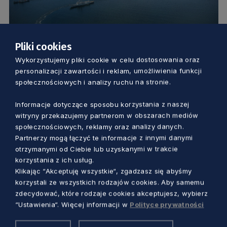
Pliki cookies
SAMORZĄD
Wykorzystujemy pliki cookie w celu dostosowania oraz
personalizacji zawartości i reklam, umożliwienia funkcji
Święto Wojska Polskiego. Przyjedź na
społecznościowych i analizy ruchu na stronie.
Hel i zobacz wyjątkową paradę okrętów
Informacje dotyczące sposobu korzystania z naszej
witryny przekazujemy partnerom w obszarach mediów
Aleksander Olszak
11 miesięcy temu
społecznościowych, reklamy oraz analizy danych.
Partnerzy mogą łączyć te informacje z innymi danymi
otrzymanymi od Ciebie lub uzyskanymi w trakcie
korzystania z ich usług.
Klikając “Akceptuję wszystkie“, zgadzasz się abyśmy
korzystali ze wszystkich rodzajów cookies. Aby samemu
zdecydować, które rodzaje cookies akceptujesz, wybierz
“Ustawienia“. Więcej informacji w
Polityce prywatności