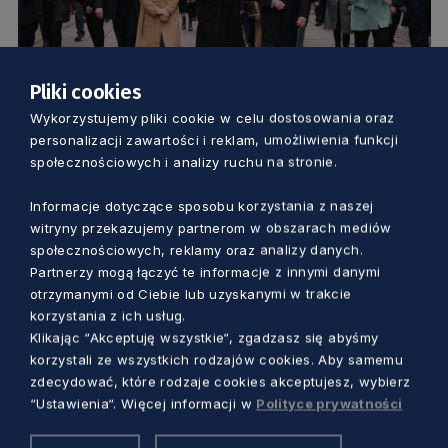
Pliki cookies
SAMORZĄD
Wykorzystujemy pliki cookie w celu dostosowania oraz
personalizacji zawartości i reklam, umożliwienia funkcji
Królewski dzień w Gdańsku.
społecznościowych i analizy ruchu na stronie.
Monarchowie ze Szwecji odwiedzili
Informacje dotyczące sposobu korzystania z naszej
stolicę Pomorza
witryny przekazujemy partnerom w obszarach mediów
Anna Skrzynecka
4 miesiące temu
społecznościowych, reklamy oraz analizy danych.
Partnerzy mogą łączyć te informacje z innymi danymi
otrzymanymi od Ciebie lub uzyskanymi w trakcie
korzystania z ich usług.
Klikając “Akceptuję wszystkie“, zgadzasz się abyśmy
korzystali ze wszystkich rodzajów cookies. Aby samemu
zdecydować, które rodzaje cookies akceptujesz, wybierz
“Ustawienia“. Więcej informacji w
Polityce prywatności